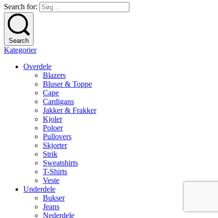
Search for:
Search
Kategorier
Overdele
Blazers
Bluser & Toppe
Cape
Cardigans
Jakker & Frakker
Kjoler
Poloer
Pullovers
Skjorter
Strik
Sweatshirts
T-Shirts
Veste
Underdele
Bukser
Jeans
Nederdele