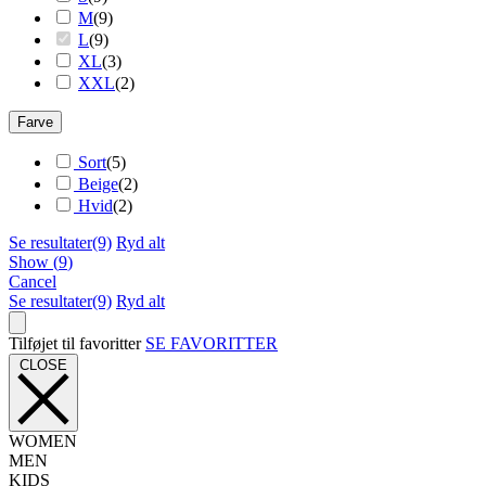
M
(
9
)
L
(
9
)
XL
(
3
)
XXL
(
2
)
Farve
Sort
(
5
)
Beige
(
2
)
Hvid
(
2
)
Se resultater
(9)
Ryd alt
Show
(
9
)
Cancel
Se resultater
(9)
Ryd alt
Tilføjet til favoritter
SE FAVORITTER
CLOSE
WOMEN
MEN
KIDS