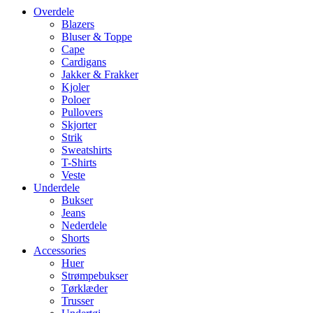
Overdele
Blazers
Bluser & Toppe
Cape
Cardigans
Jakker & Frakker
Kjoler
Poloer
Pullovers
Skjorter
Strik
Sweatshirts
T-Shirts
Veste
Underdele
Bukser
Jeans
Nederdele
Shorts
Accessories
Huer
Strømpebukser
Tørklæder
Trusser