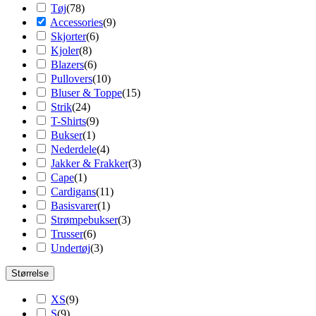
Tøj
(
78
)
Accessories
(
9
)
Skjorter
(
6
)
Kjoler
(
8
)
Blazers
(
6
)
Pullovers
(
10
)
Bluser & Toppe
(
15
)
Strik
(
24
)
T-Shirts
(
9
)
Bukser
(
1
)
Nederdele
(
4
)
Jakker & Frakker
(
3
)
Cape
(
1
)
Cardigans
(
11
)
Basisvarer
(
1
)
Strømpebukser
(
3
)
Trusser
(
6
)
Undertøj
(
3
)
Størrelse
XS
(
9
)
S
(
9
)