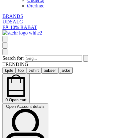
Undertøj
Øreringe
BRANDS
UDSALG
FÅ 10% RABAT
Search for:
TRENDING
kjole
top
t-shirt
bukser
jakke
0
Open cart
Open Account details