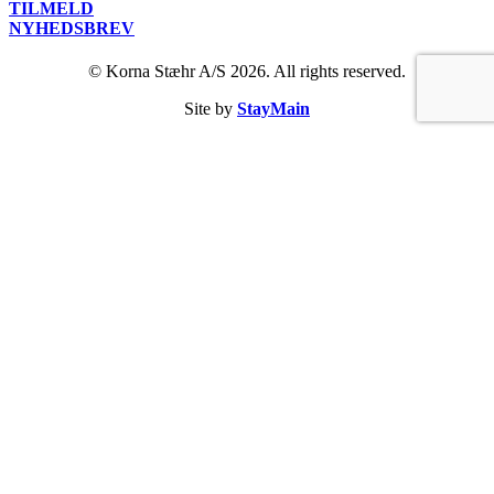
Shorts
Kundeklub
TILMELD
Kjoler
Tørklæder
Om os
NYHEDSBREV
Poloer
Trusser
Kontakt
Pullovers
Undertøj
© Korna Stæhr A/S 2026. All rights reserved.
Handelsbetingelser
Skjorter
Sko
Fragt og levering
Strik
Øreringe
Site by
StayMain
Returnering
Sweatshirts
T-Shirts
Veste