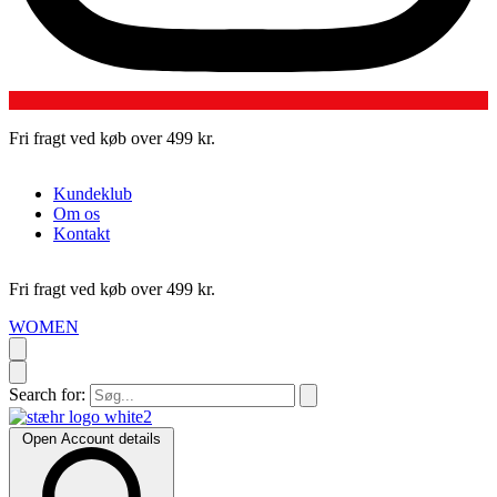
Fri fragt ved køb over 499 kr.
L
Kundeklub
Om os
Kontakt
Fri fragt ved køb over 499 kr.
L
WOMEN
Search for:
Open Account details