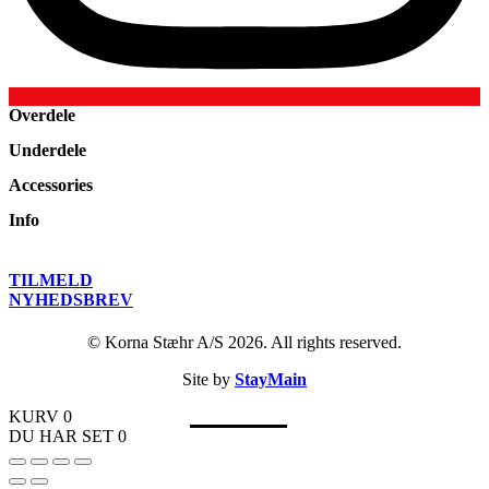
Overdele
Underdele
Blazers
Accessories
Bluser & Toppe
Bukser
Cape
Info
Jeans
Cardigans
Huer
Nederdele
Jakker & Frakker
Strømpebukser
Shorts
Kundeklub
TILMELD
Kjoler
Tørklæder
Om os
NYHEDSBREV
Poloer
Trusser
Kontakt
Pullovers
Undertøj
© Korna Stæhr A/S 2026. All rights reserved.
Handelsbetingelser
Skjorter
Sko
Fragt og levering
Strik
Øreringe
Site by
StayMain
Returnering
Sweatshirts
KURV
0
T-Shirts
DU HAR SET
0
Veste