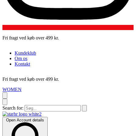
Fri fragt ved køb over 499 kr.
L
Kundeklub
Om os
Kontakt
Fri fragt ved køb over 499 kr.
L
WOMEN
Search for:
Open Account details