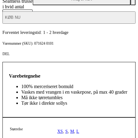
Seamless trusse
i hvid antal
KØB NU
Forventet leveringstid:
1 - 2 hverdage
071624 0101
DEL
Varebetegnelse
100% merceriseret bomuld
Vaskes med vrangen i en vaskepose, på max 40 grader
Må ikke tørretumbles
Tør ikke i direkte sollys
Størrelse
XS
,
S
,
M
,
L