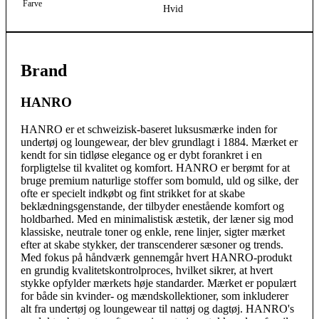
Farve
Hvid
Brand
HANRO
HANRO er et schweizisk-baseret luksusmærke inden for
undertøj og loungewear, der blev grundlagt i 1884. Mærket er
kendt for sin tidløse elegance og er dybt forankret i en
forpligtelse til kvalitet og komfort. HANRO er berømt for at
bruge premium naturlige stoffer som bomuld, uld og silke, der
ofte er specielt indkøbt og fint strikket for at skabe
beklædningsgenstande, der tilbyder enestående komfort og
holdbarhed. Med en minimalistisk æstetik, der læner sig mod
klassiske, neutrale toner og enkle, rene linjer, sigter mærket
efter at skabe stykker, der transcenderer sæsoner og trends.
Med fokus på håndværk gennemgår hvert HANRO-produkt
en grundig kvalitetskontrolproces, hvilket sikrer, at hvert
stykke opfylder mærkets høje standarder. Mærket er populært
for både sin kvinder- og mændskollektioner, som inkluderer
alt fra undertøj og loungewear til nattøj og dagtøj. HANRO's