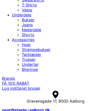
T-Shirts
Veste
Underdele
Bukser
Jeans
Nederdele
Shorts
Accessories
Huer
Strømpebukser
Tørklæder
Trusser
Undertøj
Øreringe
Brands
FÅ 10% RABAT
Log ind
Opret bruger
Gravensgade 17, 9000 Aalborg
post@staehr-aalborg.dk