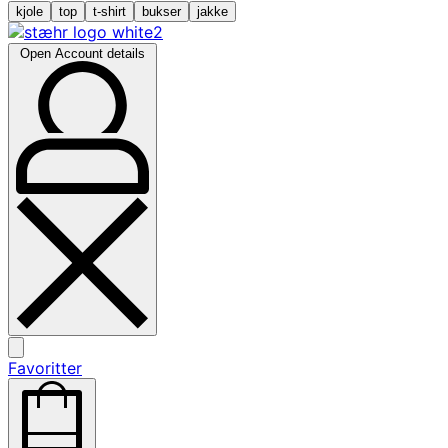
kjole
top
t-shirt
bukser
jakke
Open Account details
Favoritter