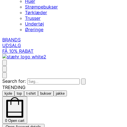
Huer
Strømpebukser
Tørklæder
Trusser
Undertøj
Øreringe
BRANDS
UDSALG
FÅ 10% RABAT
Search for:
TRENDING
kjole
top
t-shirt
bukser
jakke
0
Open cart
Open Account details