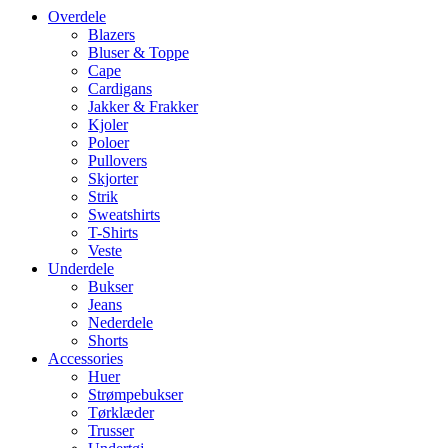
Overdele
Blazers
Bluser & Toppe
Cape
Cardigans
Jakker & Frakker
Kjoler
Poloer
Pullovers
Skjorter
Strik
Sweatshirts
T-Shirts
Veste
Underdele
Bukser
Jeans
Nederdele
Shorts
Accessories
Huer
Strømpebukser
Tørklæder
Trusser