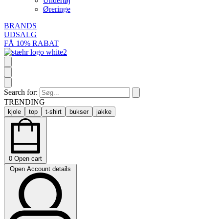
Undertøj
Øreringe
BRANDS
UDSALG
FÅ 10% RABAT
Search for:
TRENDING
kjole
top
t-shirt
bukser
jakke
0
Open cart
Open Account details