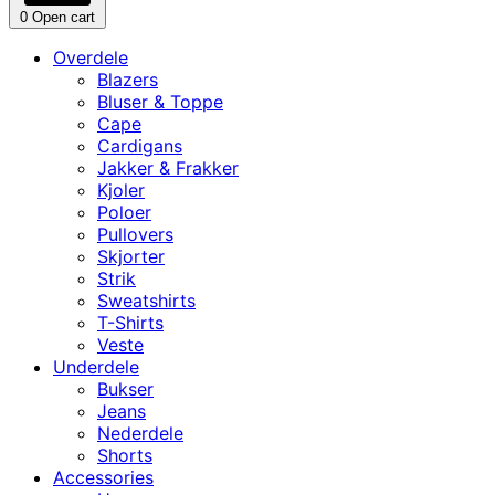
0
Open cart
Overdele
Blazers
Bluser & Toppe
Cape
Cardigans
Jakker & Frakker
Kjoler
Poloer
Pullovers
Skjorter
Strik
Sweatshirts
T-Shirts
Veste
Underdele
Bukser
Jeans
Nederdele
Shorts
Accessories