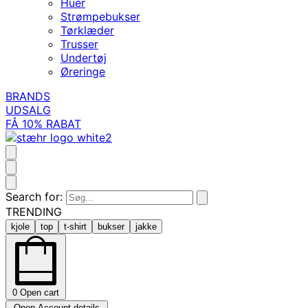
Huer
Strømpebukser
Tørklæder
Trusser
Undertøj
Øreringe
BRANDS
UDSALG
FÅ 10% RABAT
Search for:
TRENDING
kjole
top
t-shirt
bukser
jakke
0
Open cart
Open Account details