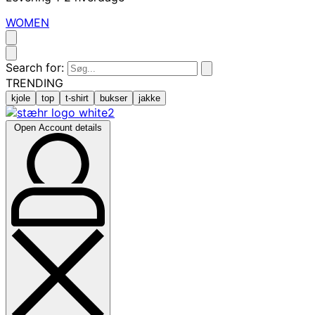
WOMEN
Search for:
TRENDING
kjole
top
t-shirt
bukser
jakke
Open Account details