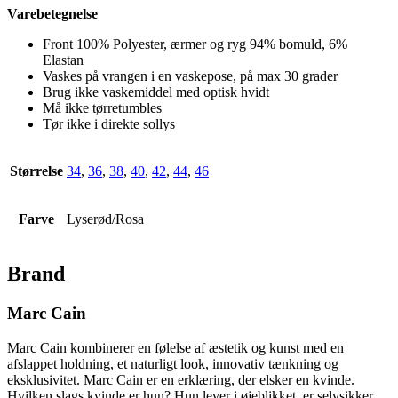
Varebetegnelse
Front 100% Polyester, ærmer og ryg 94% bomuld, 6%
Elastan
Vaskes på vrangen i en vaskepose, på max 30 grader
Brug ikke vaskemiddel med optisk hvidt
Må ikke tørretumbles
Tør ikke i direkte sollys
Størrelse
34
,
36
,
38
,
40
,
42
,
44
,
46
Farve
Lyserød/Rosa
Brand
Marc Cain
Marc Cain kombinerer en følelse af æstetik og kunst med en
afslappet holdning, et naturligt look, innovativ tænkning og
eksklusivitet. Marc Cain er en erklæring, der elsker en kvinde.
Hvilken slags kvinde er hun? Hun lever i øjeblikket, er selvsikker,