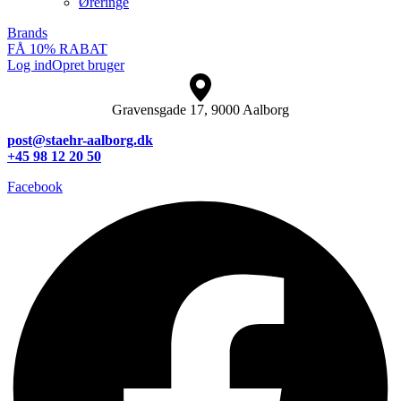
Øreringe
Brands
FÅ 10% RABAT
Log ind
Opret bruger
Gravensgade 17, 9000 Aalborg
post@staehr-aalborg.dk
+45 98 12 20 50
Facebook