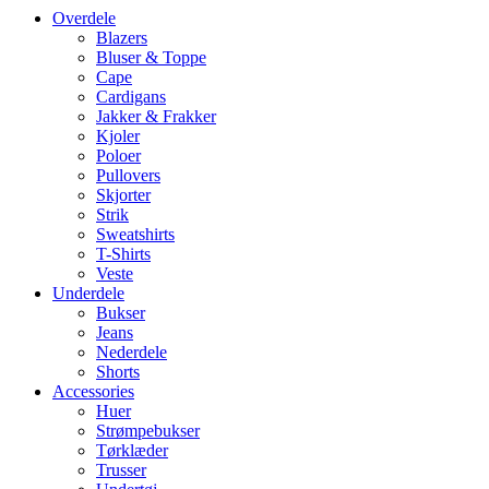
Overdele
Blazers
Bluser & Toppe
Cape
Cardigans
Jakker & Frakker
Kjoler
Poloer
Pullovers
Skjorter
Strik
Sweatshirts
T-Shirts
Veste
Underdele
Bukser
Jeans
Nederdele
Shorts
Accessories
Huer
Strømpebukser
Tørklæder
Trusser