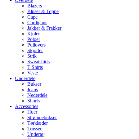
Overdele
Blazers
Bluser & Toppe
Cape
Cardigans
Jakker & Frakker
Kjoler
Poloer
Pullovers
Skjorter
Strik
Sweatshirts
T-Shirts
Veste
Underdele
Bukser
Jeans
Nederdele
Shorts
Accessories
Huer
Strømpebukser
Tørklæder
Trusser
Undertøj