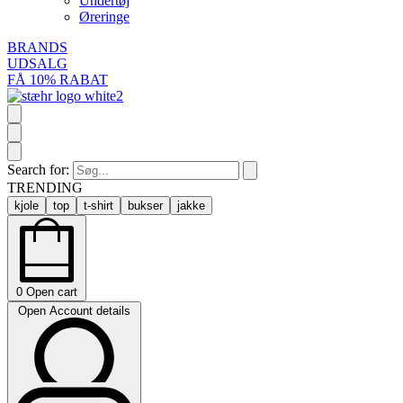
Undertøj
Øreringe
BRANDS
UDSALG
FÅ 10% RABAT
Search for:
TRENDING
kjole
top
t-shirt
bukser
jakke
0
Open cart
Open Account details