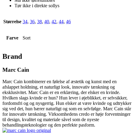
Må ikke tørretumbles
Tør ikke i direkte sollys
Størrelse
34
,
36
,
38
,
40
,
42
,
44
,
46
Farve
Sort
Brand
Marc Cain
Marc Cain kombinerer en følelse af æstetik og kunst med en
afslappet holdning, et naturligt look, innovativ tænkning og
eksklusivitet. Marc Cain er en erklæring, der elsker en kvinde.
Hvilken slags kvinde er hun? Hun lever i øjeblikket, er selvsikker,
fordomsfri og og nysgerrig. Hun elsker at være kvinde og udtrykker
sig ved det, hun bærer naturligt og som en selvfølge. Marc Cain står
for innovativ tænkning. Virksomhedens credo er høje forventninger
til design, kvalitet og materiale såvel som de nyeste
behandlingsteknologier og den perfekte pasform.