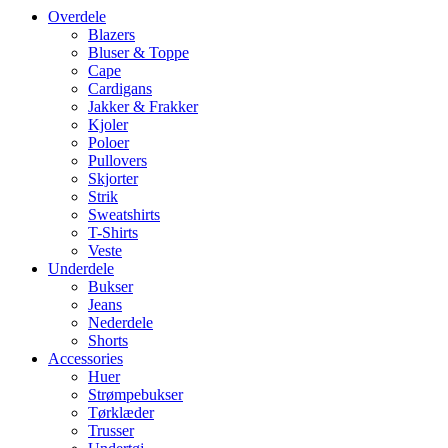
Overdele
Blazers
Bluser & Toppe
Cape
Cardigans
Jakker & Frakker
Kjoler
Poloer
Pullovers
Skjorter
Strik
Sweatshirts
T-Shirts
Veste
Underdele
Bukser
Jeans
Nederdele
Shorts
Accessories
Huer
Strømpebukser
Tørklæder
Trusser