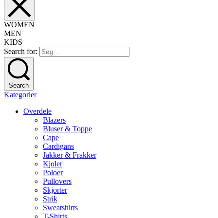
WOMEN
MEN
KIDS
Search for:
Search
Kategorier
Overdele
Blazers
Bluser & Toppe
Cape
Cardigans
Jakker & Frakker
Kjoler
Poloer
Pullovers
Skjorter
Strik
Sweatshirts
T-Shirts