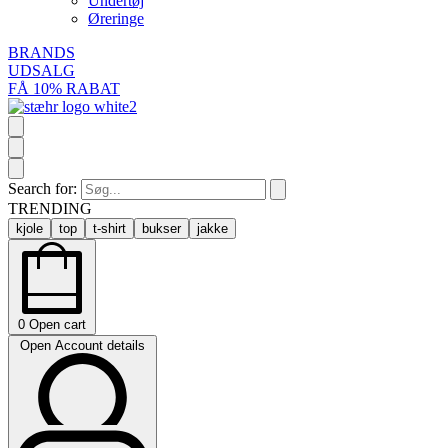
Undertøj
Øreringe
BRANDS
UDSALG
FÅ 10% RABAT
Search for:
TRENDING
kjole
top
t-shirt
bukser
jakke
0
Open cart
Open Account details