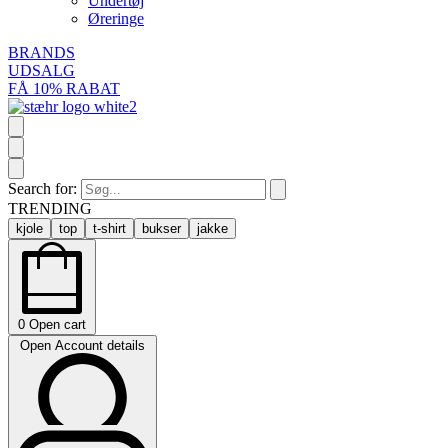
Undertøj
Øreringe
BRANDS
UDSALG
FÅ 10% RABAT
Search for:
TRENDING
kjole
top
t-shirt
bukser
jakke
0
Open cart
Open Account details