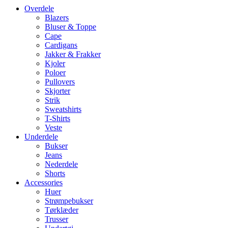
Overdele
Blazers
Bluser & Toppe
Cape
Cardigans
Jakker & Frakker
Kjoler
Poloer
Pullovers
Skjorter
Strik
Sweatshirts
T-Shirts
Veste
Underdele
Bukser
Jeans
Nederdele
Shorts
Accessories
Huer
Strømpebukser
Tørklæder
Trusser