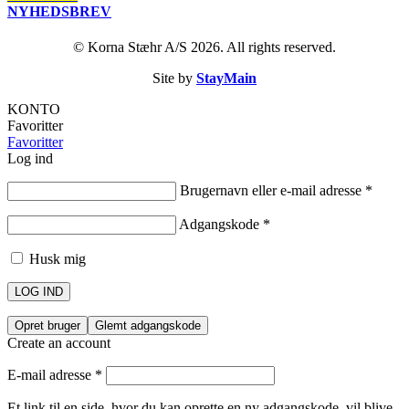
NYHEDSBREV
© Korna Stæhr A/S 2026. All rights reserved.
Site by
StayMain
KONTO
Favoritter
Favoritter
Log ind
Brugernavn eller e-mail adresse
*
Adgangskode
*
Husk mig
LOG IND
Opret bruger
Glemt adgangskode
Create an account
E-mail adresse
*
Et link til en side, hvor du kan oprette en ny adgangskode, vil blive