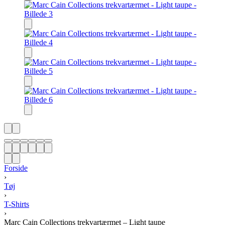
Forside
›
Tøj
›
T-Shirts
›
Marc Cain Collections trekvartærmet – Light taupe