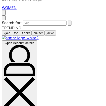
WOMEN
Search for:
TRENDING
kjole
top
t-shirt
bukser
jakke
Open Account details