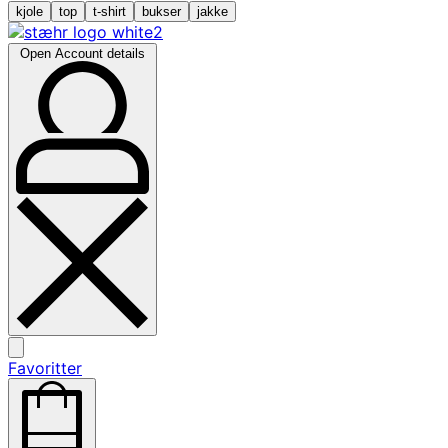
kjole
top
t-shirt
bukser
jakke
Open Account details
Favoritter