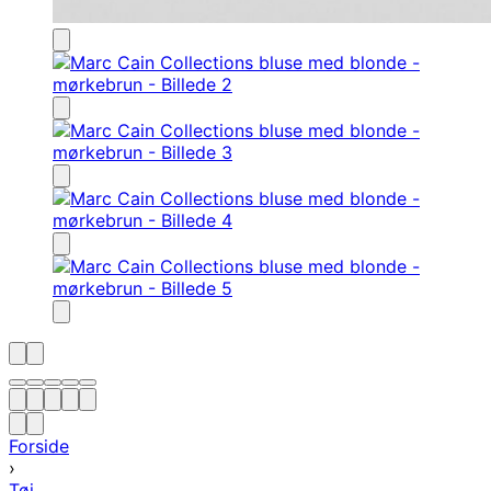
Forside
›
Tøj