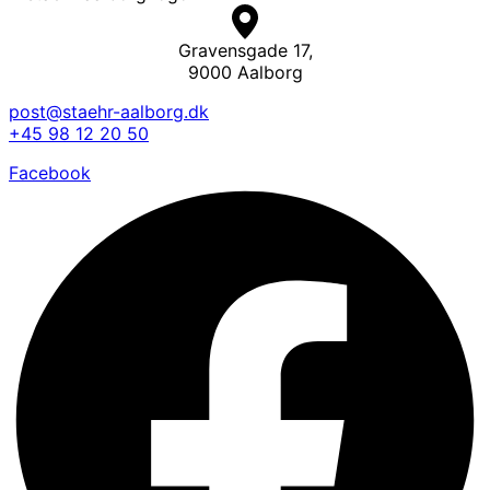
Gravensgade 17,
9000 Aalborg
post@staehr-aalborg.dk
+45 98 12 20 50
Facebook