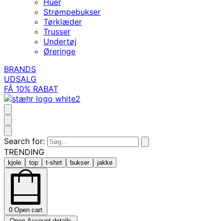
Huer
Strømpebukser
Tørklæder
Trusser
Undertøj
Øreringe
BRANDS
UDSALG
FÅ 10% RABAT
Search for:
TRENDING
kjole
top
t-shirt
bukser
jakke
0
Open cart
Open Account details