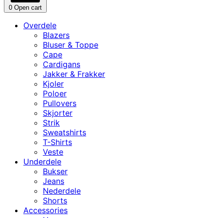
0
Open cart
Overdele
Blazers
Bluser & Toppe
Cape
Cardigans
Jakker & Frakker
Kjoler
Poloer
Pullovers
Skjorter
Strik
Sweatshirts
T-Shirts
Veste
Underdele
Bukser
Jeans
Nederdele
Shorts
Accessories