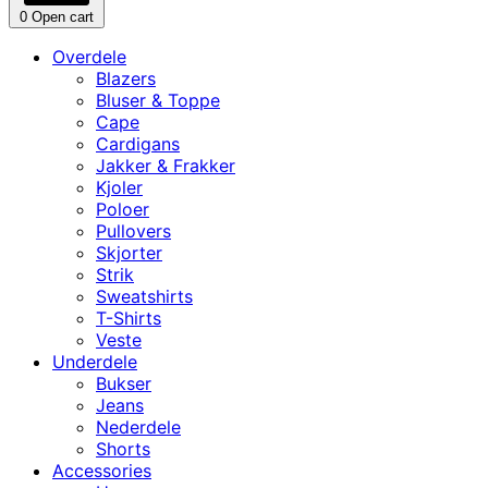
0
Open cart
Overdele
Blazers
Bluser & Toppe
Cape
Cardigans
Jakker & Frakker
Kjoler
Poloer
Pullovers
Skjorter
Strik
Sweatshirts
T-Shirts
Veste
Underdele
Bukser
Jeans
Nederdele
Shorts
Accessories