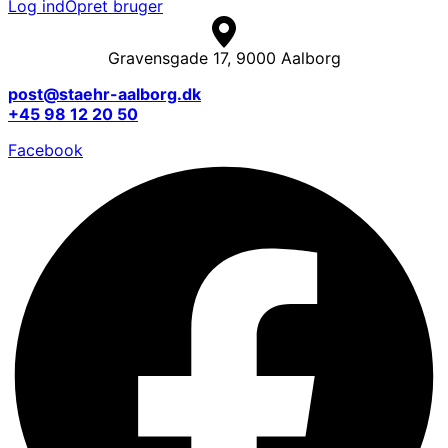
Log ind
Opret bruger
Gravensgade 17, 9000 Aalborg
post@staehr-aalborg.dk
+45 98 12 20 50
Facebook