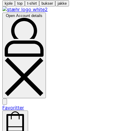
kjole
top
t-shirt
bukser
jakke
Open Account details
Favoritter