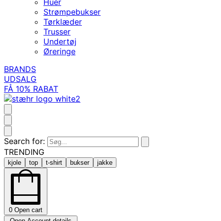
Huer
Strømpebukser
Tørklæder
Trusser
Undertøj
Øreringe
BRANDS
UDSALG
FÅ 10% RABAT
Search for:
TRENDING
kjole
top
t-shirt
bukser
jakke
0
Open cart
Open Account details