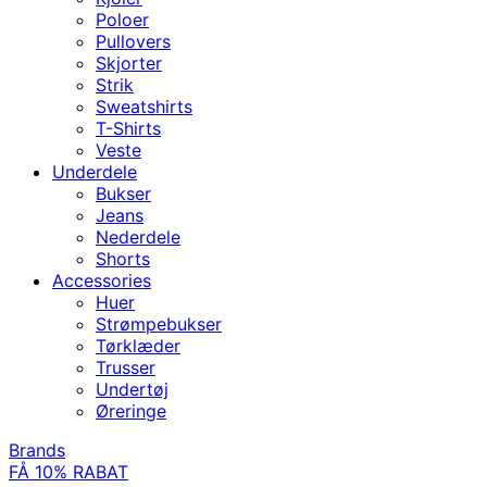
Poloer
Pullovers
Skjorter
Strik
Sweatshirts
T-Shirts
Veste
Underdele
Bukser
Jeans
Nederdele
Shorts
Accessories
Huer
Strømpebukser
Tørklæder
Trusser
Undertøj
Øreringe
Brands
FÅ 10% RABAT