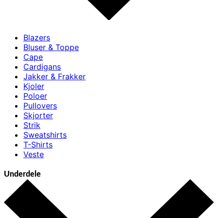
Blazers
Bluser & Toppe
Cape
Cardigans
Jakker & Frakker
Kjoler
Poloer
Pullovers
Skjorter
Strik
Sweatshirts
T-Shirts
Veste
Underdele