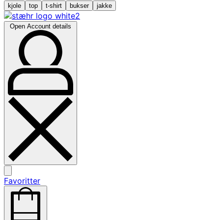
kjole
top
t-shirt
bukser
jakke
Open Account details
Favoritter