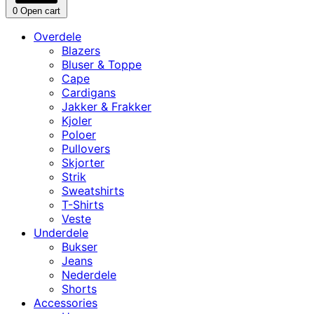
0
Open cart
Overdele
Blazers
Bluser & Toppe
Cape
Cardigans
Jakker & Frakker
Kjoler
Poloer
Pullovers
Skjorter
Strik
Sweatshirts
T-Shirts
Veste
Underdele
Bukser
Jeans
Nederdele
Shorts
Accessories