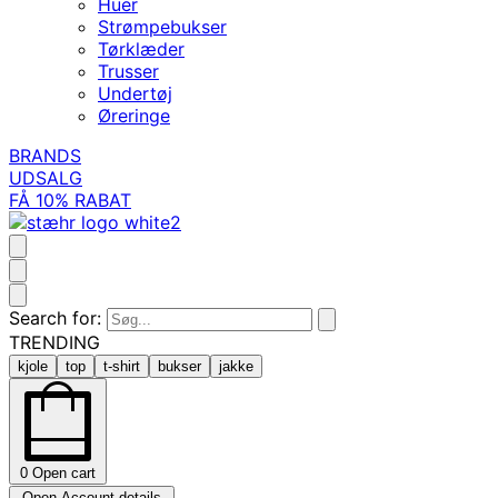
Huer
Strømpebukser
Tørklæder
Trusser
Undertøj
Øreringe
BRANDS
UDSALG
FÅ 10% RABAT
Search for:
TRENDING
kjole
top
t-shirt
bukser
jakke
0
Open cart
Open Account details