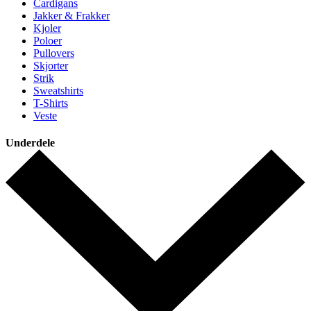
Cardigans
Jakker & Frakker
Kjoler
Poloer
Pullovers
Skjorter
Strik
Sweatshirts
T-Shirts
Veste
Underdele