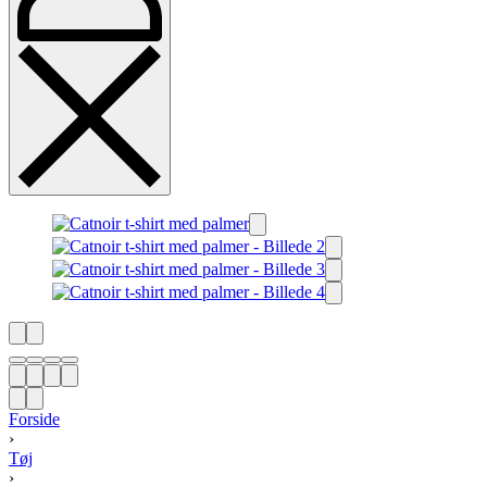
Forside
›
Tøj
›