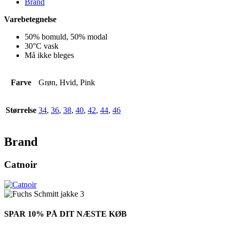
Brand
Varebetegnelse
50% bomuld, 50% modal
30°C vask
Må ikke bleges
Farve
Grøn, Hvid, Pink
Størrelse
34
,
36
,
38
,
40
,
42
,
44
,
46
Brand
Catnoir
SPAR 10% PÅ DIT NÆSTE KØB