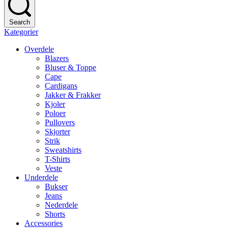
Search
Kategorier
Overdele
Blazers
Bluser & Toppe
Cape
Cardigans
Jakker & Frakker
Kjoler
Poloer
Pullovers
Skjorter
Strik
Sweatshirts
T-Shirts
Veste
Underdele
Bukser
Jeans
Nederdele
Shorts
Accessories