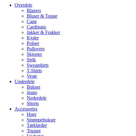
Overdele
Blazers
Bluser & Toppe
Cape
Cardigans
Jakker & Frakker
Kjoler
Poloer
Pullovers
Skjorter
Strik
Sweatshirts
T-Shirts
Veste
Underdele
Bukser
Jeans
Nederdele
Shorts
Accessories
Huer
Strømpebukser
Tørklæder
Trusser