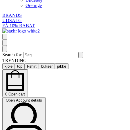
Undertøj
Øreringe
BRANDS
UDSALG
FÅ 10% RABAT
Search for:
TRENDING
kjole
top
t-shirt
bukser
jakke
0
Open cart
Open Account details