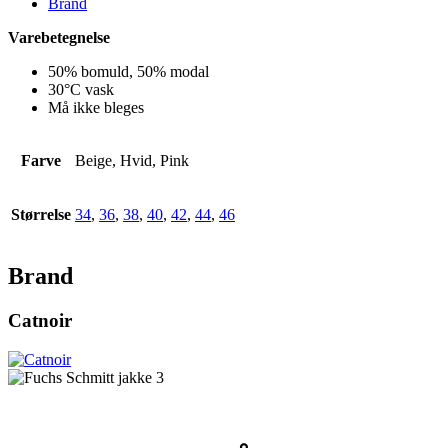
Brand
Varebetegnelse
50% bomuld, 50% modal
30°C vask
Må ikke bleges
Farve
Beige, Hvid, Pink
Størrelse
34
,
36
,
38
,
40
,
42
,
44
,
46
Brand
Catnoir