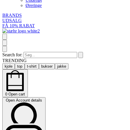
Undertøj
Øreringe
BRANDS
UDSALG
FÅ 10% RABAT
Search for:
TRENDING
kjole
top
t-shirt
bukser
jakke
0
Open cart
Open Account details