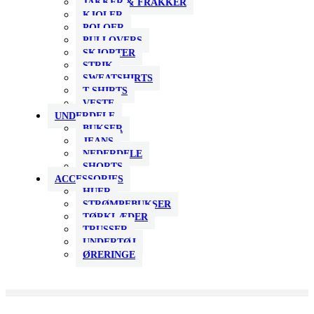
JAKKER & FRAKKER
KJOLER
POLOER
PULLOVERS
SKJORTER
STRIK
SWEATSHIRTS
T-SHIRTS
VESTE
UNDERDELE
BUKSER
JEANS
NEDERDELE
SHORTS
ACCESSORIES
HUER
STRØMPEBUKSER
TØRKLÆDER
TRUSSER
UNDERTØJ
ØRERINGE