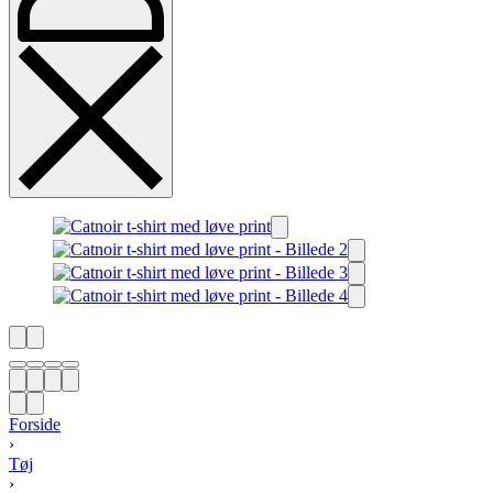
Forside
›
Tøj
›