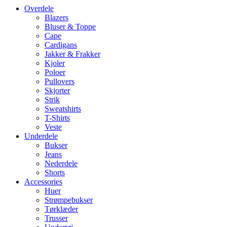
Overdele
Blazers
Bluser & Toppe
Cape
Cardigans
Jakker & Frakker
Kjoler
Poloer
Pullovers
Skjorter
Strik
Sweatshirts
T-Shirts
Veste
Underdele
Bukser
Jeans
Nederdele
Shorts
Accessories
Huer
Strømpebukser
Tørklæder
Trusser