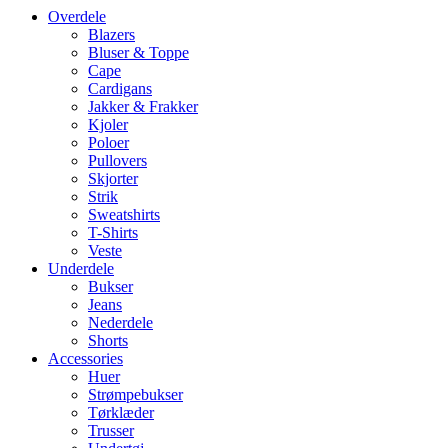
Overdele
Blazers
Bluser & Toppe
Cape
Cardigans
Jakker & Frakker
Kjoler
Poloer
Pullovers
Skjorter
Strik
Sweatshirts
T-Shirts
Veste
Underdele
Bukser
Jeans
Nederdele
Shorts
Accessories
Huer
Strømpebukser
Tørklæder
Trusser