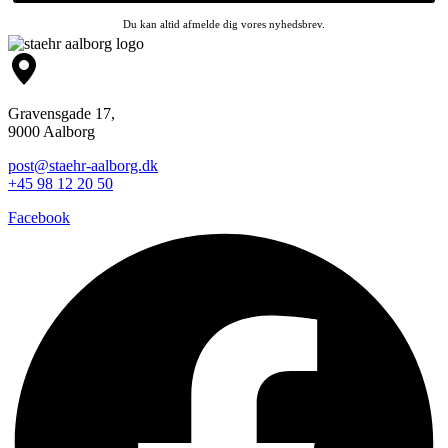
Du kan altid afmelde dig vores nyhedsbrev.
Gravensgade 17,
9000 Aalborg
post@staehr-aalborg.dk
+45 98 12 20 50
Facebook