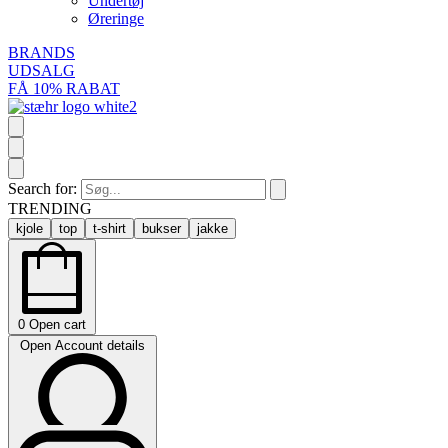
Undertøj
Øreringe
BRANDS
UDSALG
FÅ 10% RABAT
Search for:
TRENDING
kjole
top
t-shirt
bukser
jakke
0
Open cart
Open Account details