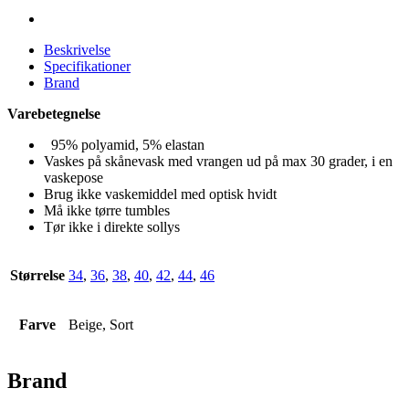
Beskrivelse
Specifikationer
Brand
Varebetegnelse
95% polyamid, 5% elastan
Vaskes på skånevask med vrangen ud på max 30 grader, i en
vaskepose
Brug ikke vaskemiddel med optisk hvidt
Må ikke tørre tumbles
Tør ikke i direkte sollys
Størrelse
34
,
36
,
38
,
40
,
42
,
44
,
46
Farve
Beige, Sort
Brand