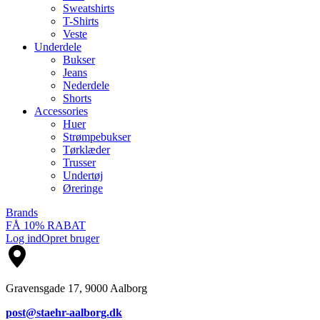
Sweatshirts
T-Shirts
Veste
Underdele
Bukser
Jeans
Nederdele
Shorts
Accessories
Huer
Strømpebukser
Tørklæder
Trusser
Undertøj
Øreringe
Brands
FÅ 10% RABAT
Log ind
Opret bruger
Gravensgade 17, 9000 Aalborg
post@staehr-aalborg.dk