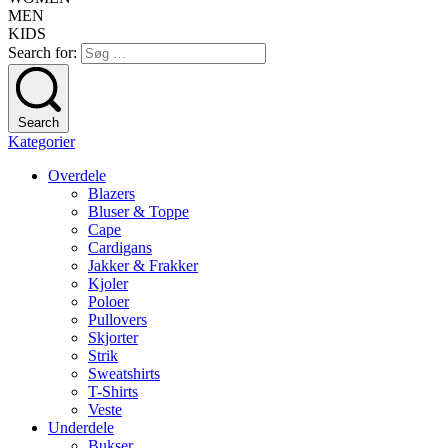
MEN
KIDS
Search for:
Search
Kategorier
Overdele
Blazers
Bluser & Toppe
Cape
Cardigans
Jakker & Frakker
Kjoler
Poloer
Pullovers
Skjorter
Strik
Sweatshirts
T-Shirts
Veste
Underdele
Bukser