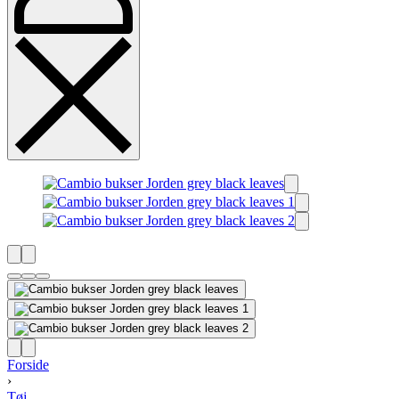
Forside
›
Tøj