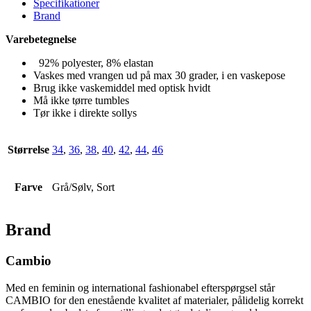
Specifikationer
Brand
Varebetegnelse
92% polyester, 8% elastan
Vaskes med vrangen ud på max 30 grader, i en vaskepose
Brug ikke vaskemiddel med optisk hvidt
Må ikke tørre tumbles
Tør ikke i direkte sollys
Størrelse
34
,
36
,
38
,
40
,
42
,
44
,
46
Farve
Grå/Sølv, Sort
Brand
Cambio
Med en feminin og international fashionabel efterspørgsel står
CAMBIO for den enestående kvalitet af materialer, pålidelig korrekt