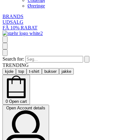
Undertøj
Øreringe
BRANDS
UDSALG
FÅ 10% RABAT
Search for:
TRENDING
kjole
top
t-shirt
bukser
jakke
0
Open cart
Open Account details