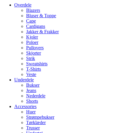
Overdele
Blazers
Bluser & Toppe
Cape
Cardigans
Jakker & Frakker
Kjoler
Poloer
Pullovers
Skjorter
Strik
Sweatshirts
T-Shirts
Veste
Underdele
Bukser
Jeans
Nederdele
Shorts
Accessories
Huer
Strømpebukser
Tørklæder
Trusser