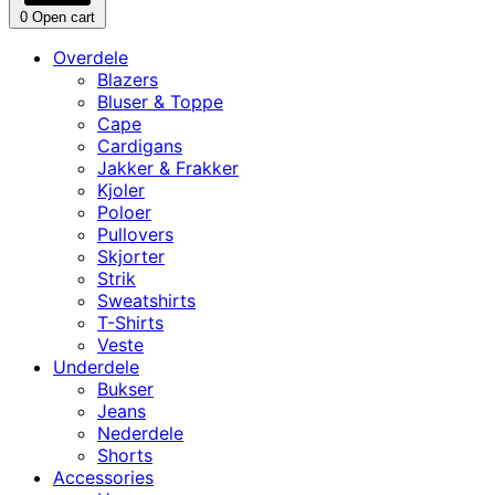
0
Open cart
Overdele
Blazers
Bluser & Toppe
Cape
Cardigans
Jakker & Frakker
Kjoler
Poloer
Pullovers
Skjorter
Strik
Sweatshirts
T-Shirts
Veste
Underdele
Bukser
Jeans
Nederdele
Shorts
Accessories