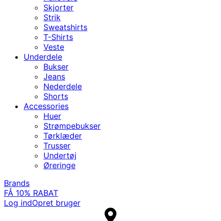
Skjorter
Strik
Sweatshirts
T-Shirts
Veste
Underdele
Bukser
Jeans
Nederdele
Shorts
Accessories
Huer
Strømpebukser
Tørklæder
Trusser
Undertøj
Øreringe
Brands
FÅ 10% RABAT
Log ind
Opret bruger