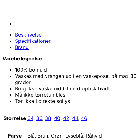
Beskrivelse
Specifikationer
Brand
Varebetegnelse
100% bomuld
Vaskes med vrangen ud i en vaskepose, på max 30
grader
Brug ikke vaskemiddel med optisk hvidt
Må ikke tørretumbles
Tør ikke i direkte sollys
Størrelse
34
,
36
,
38
,
40
,
42
,
44
,
46
Farve
Blå, Brun, Grøn, Lyseblå, Råhvid