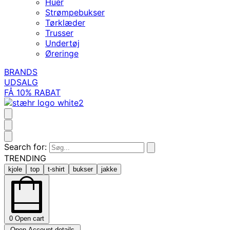
Huer
Strømpebukser
Tørklæder
Trusser
Undertøj
Øreringe
BRANDS
UDSALG
FÅ 10% RABAT
Search for:
TRENDING
kjole
top
t-shirt
bukser
jakke
0
Open cart
Open Account details