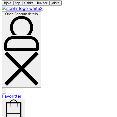
kjole
top
t-shirt
bukser
jakke
Open Account details
Favoritter