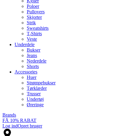
Kjoler
Poloer
Pullovers
Skjorter
Strik
Sweatshirts
T-Shirts
Veste
Underdele
Bukser
Jeans
Nederdele
Shorts
Accessories
Huer
Strømpebukser
Tørklæder
Trusser
Undertøj
Øreringe
Brands
FÅ 10% RABAT
Log ind
Opret bruger