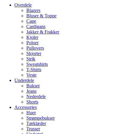
Overdele
Blazers
Bluser & Toppe
Cape
Cardigans
Jakker & Frakker
Kjoler
Poloer
Pullovers
Skjorter
Strik
Sweatshirts
T-Shirts
Veste
Underdele
Bukser
Jeans
Nederdele
Shorts
Accessories
Huer
Strømpebukser
Tørklæder
Trusser