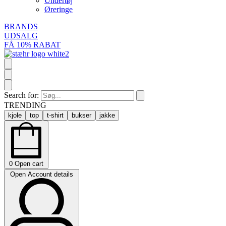
Undertøj
Øreringe
BRANDS
UDSALG
FÅ 10% RABAT
Search for:
TRENDING
kjole
top
t-shirt
bukser
jakke
0
Open cart
Open Account details