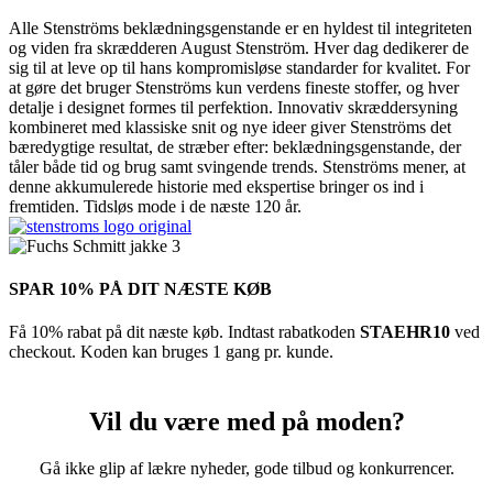
Alle Stenströms beklædningsgenstande er en hyldest til integriteten
og viden fra skrædderen August Stenström. Hver dag dedikerer de
sig til at leve op til hans kompromisløse standarder for kvalitet. For
at gøre det bruger Stenströms kun verdens fineste stoffer, og hver
detalje i designet formes til perfektion. Innovativ skræddersyning
kombineret med klassiske snit og nye ideer giver Stenströms det
bæredygtige resultat, de stræber efter: beklædningsgenstande, der
tåler både tid og brug samt svingende trends. Stenströms mener, ​​at
denne akkumulerede historie med ekspertise bringer os ind i
fremtiden. Tidsløs mode i de næste 120 år.
SPAR 10% PÅ DIT NÆSTE KØB
Få 10% rabat på dit næste køb. Indtast rabatkoden
STAEHR10
ved
checkout. Koden kan bruges 1 gang pr. kunde.
Vil du være med på moden?
Gå ikke glip af lækre nyheder, gode tilbud og konkurrencer.