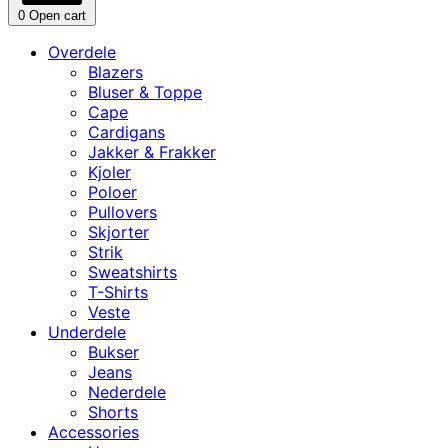
0
Open cart
Overdele
Blazers
Bluser & Toppe
Cape
Cardigans
Jakker & Frakker
Kjoler
Poloer
Pullovers
Skjorter
Strik
Sweatshirts
T-Shirts
Veste
Underdele
Bukser
Jeans
Nederdele
Shorts
Accessories