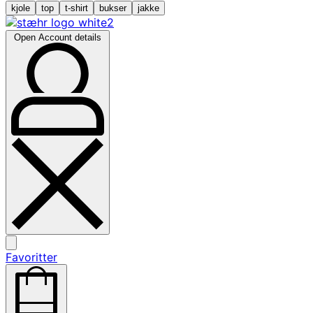
kjole
top
t-shirt
bukser
jakke
Open Account details
Favoritter