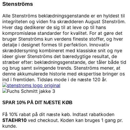
Stenströms
Alle Stenströms beklædningsgenstande er en hyldest til
integriteten og viden fra skrædderen August Stenström.
Hver dag dedikerer de sig til at leve op til hans
kompromisløse standarder for kvalitet. For at gøre det
bruger Stenströms kun verdens fineste stoffer, og hver
detalje i designet formes til perfektion. Innovativ
skræddersyning kombineret med klassiske snit og nye
ideer giver Stenströms det bæredygtige resultat, de
stræber efter: beklædningsgenstande, der tåler både tid
og brug samt svingende trends. Stenströms mener, ​​at
denne akkumulerede historie med ekspertise bringer os
ind i fremtiden. Tidsløs mode i de næste 120 år.
SPAR 10% PÅ DIT NÆSTE KØB
Få 10% rabat på dit næste køb. Indtast rabatkoden
STAEHR10
ved checkout. Koden kan bruges 1 gang pr.
kunde.