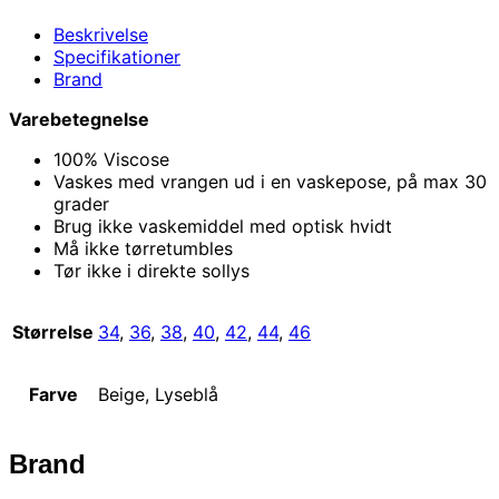
Beskrivelse
Specifikationer
Brand
Varebetegnelse
100% Viscose
Vaskes med vrangen ud i en vaskepose, på max 30
grader
Brug ikke vaskemiddel med optisk hvidt
Må ikke tørretumbles
Tør ikke i direkte sollys
Størrelse
34
,
36
,
38
,
40
,
42
,
44
,
46
Farve
Beige, Lyseblå
Brand