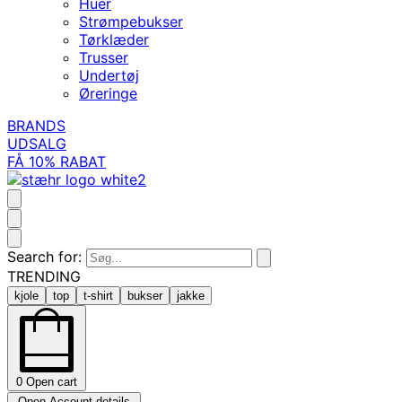
Huer
Strømpebukser
Tørklæder
Trusser
Undertøj
Øreringe
BRANDS
UDSALG
FÅ 10% RABAT
Search for:
TRENDING
kjole
top
t-shirt
bukser
jakke
0
Open cart
Open Account details