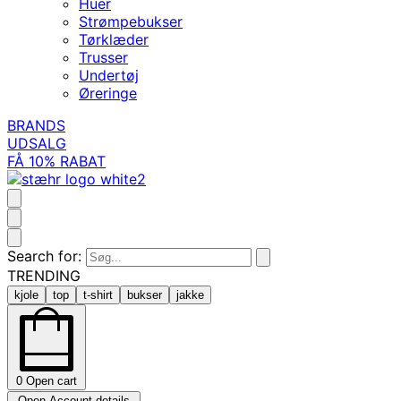
Huer
Strømpebukser
Tørklæder
Trusser
Undertøj
Øreringe
BRANDS
UDSALG
FÅ 10% RABAT
Search for:
TRENDING
kjole
top
t-shirt
bukser
jakke
0
Open cart
Open Account details