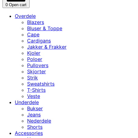
0
Open cart
Overdele
Blazers
Bluser & Toppe
Cape
Cardigans
Jakker & Frakker
Kjoler
Poloer
Pullovers
Skjorter
Strik
Sweatshirts
T-Shirts
Veste
Underdele
Bukser
Jeans
Nederdele
Shorts
Accessories