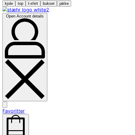
kjole
top
t-shirt
bukser
jakke
Open Account details
Favoritter