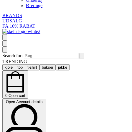
Undertøj
Øreringe
BRANDS
UDSALG
FÅ 10% RABAT
Search for:
TRENDING
kjole
top
t-shirt
bukser
jakke
0
Open cart
Open Account details