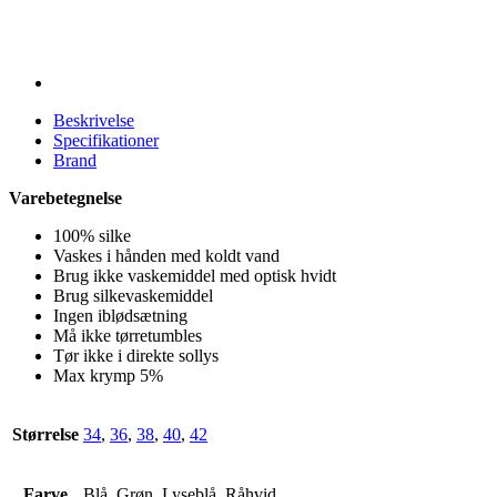
Beskrivelse
Specifikationer
Brand
Varebetegnelse
100% silke
Vaskes i hånden med koldt vand
Brug ikke vaskemiddel med optisk hvidt
Brug silkevaskemiddel
Ingen iblødsætning
Må ikke tørretumbles
Tør ikke i direkte sollys
Max krymp 5%
Størrelse
34
,
36
,
38
,
40
,
42
Farve
Blå, Grøn, Lyseblå, Råhvid