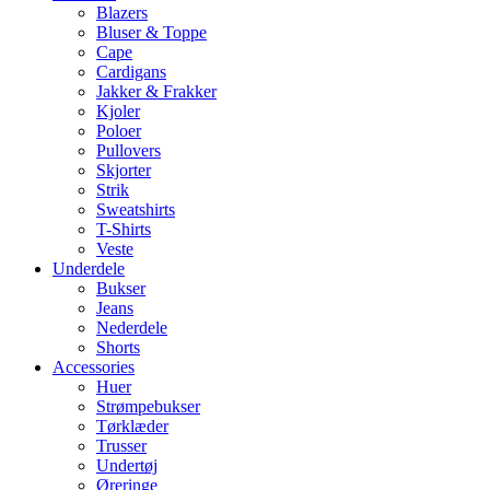
Blazers
Bluser & Toppe
Cape
Cardigans
Jakker & Frakker
Kjoler
Poloer
Pullovers
Skjorter
Strik
Sweatshirts
T-Shirts
Veste
Underdele
Bukser
Jeans
Nederdele
Shorts
Accessories
Huer
Strømpebukser
Tørklæder
Trusser
Undertøj
Øreringe