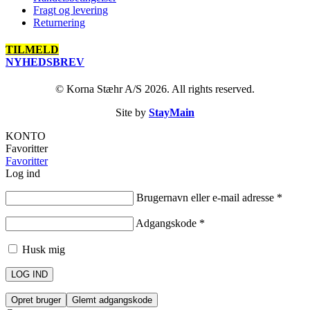
Fragt og levering
Returnering
TILMELD
NYHEDSBREV
© Korna Stæhr A/S 2026. All rights reserved.
Site by
StayMain
KONTO
Favoritter
Favoritter
Log ind
Brugernavn eller e-mail adresse
*
Adgangskode
*
Husk mig
LOG IND
Opret bruger
Glemt adgangskode