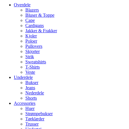
Overdele
Blazers
Bluser & Toppe
Cape
Cardigans
Jakker & Frakker
Kjoler
Poloer
Pullovers
Skjorter
Strik
Sweatshirts
T-Shirts
Veste
Underdele
Bukser
Jeans
Nederdele
Shorts
Accessories
Huer
Strømpebukser
Tørklæder
Trusser