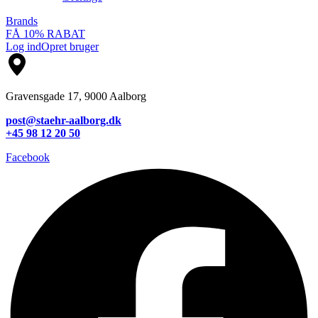
Brands
FÅ 10% RABAT
Log ind
Opret bruger
Gravensgade 17, 9000 Aalborg
post@staehr-aalborg.dk
+45 98 12 20 50
Facebook