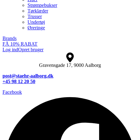
Strømpebukser
Tørklæder
Trusser
Undertøj
Øreringe
Brands
FÅ 10% RABAT
Log ind
Opret bruger
Gravensgade 17, 9000 Aalborg
post@staehr-aalborg.dk
+45 98 12 20 50
Facebook