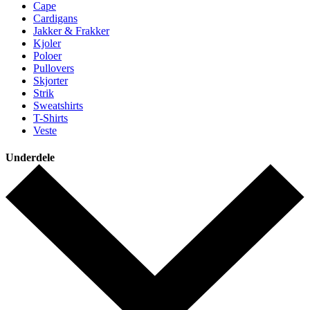
Cape
Cardigans
Jakker & Frakker
Kjoler
Poloer
Pullovers
Skjorter
Strik
Sweatshirts
T-Shirts
Veste
Underdele