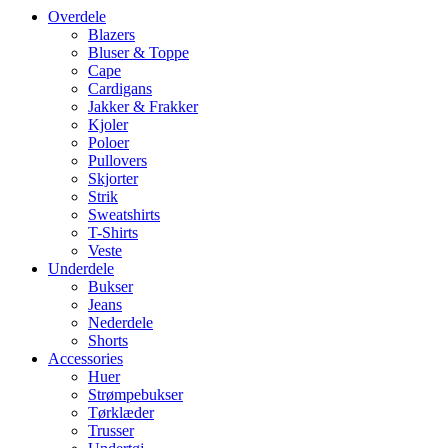
Overdele
Blazers
Bluser & Toppe
Cape
Cardigans
Jakker & Frakker
Kjoler
Poloer
Pullovers
Skjorter
Strik
Sweatshirts
T-Shirts
Veste
Underdele
Bukser
Jeans
Nederdele
Shorts
Accessories
Huer
Strømpebukser
Tørklæder
Trusser