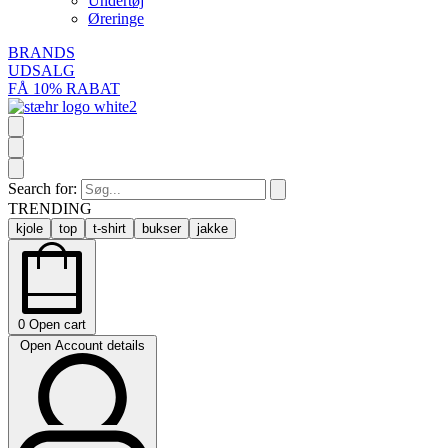
Undertøj
Øreringe
BRANDS
UDSALG
FÅ 10% RABAT
Search for:
TRENDING
kjole
top
t-shirt
bukser
jakke
0
Open cart
Open Account details