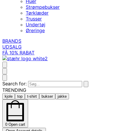
Huer
Strømpebukser
Tørklæder
Trusser
Undertøj
Øreringe
BRANDS
UDSALG
FÅ 10% RABAT
Search for:
TRENDING
kjole
top
t-shirt
bukser
jakke
0
Open cart
Open Account details