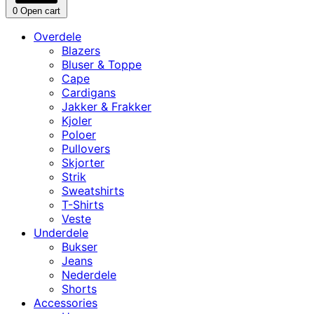
0
Open cart
Overdele
Blazers
Bluser & Toppe
Cape
Cardigans
Jakker & Frakker
Kjoler
Poloer
Pullovers
Skjorter
Strik
Sweatshirts
T-Shirts
Veste
Underdele
Bukser
Jeans
Nederdele
Shorts
Accessories