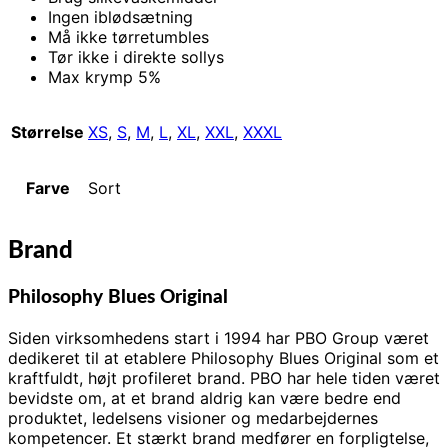
Ingen iblødsætning
Må ikke tørretumbles
Tør ikke i direkte sollys
Max krymp 5%
Størrelse
XS
,
S
,
M
,
L
,
XL
,
XXL
,
XXXL
Farve
Sort
Brand
Philosophy Blues Original
Siden virksomhedens start i 1994 har PBO Group været
dedikeret til at etablere Philosophy Blues Original som et
kraftfuldt, højt profileret brand. PBO har hele tiden været
bevidste om, at et brand aldrig kan være bedre end
produktet, ledelsens visioner og medarbejdernes
kompetencer. Et stærkt brand medfører en forpligtelse,