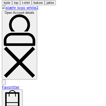
kjole
top
t-shirt
bukser
jakke
Open Account details
Favoritter