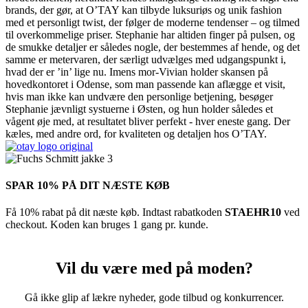
brands, der gør, at O’TAY kan tilbyde luksuriøs og unik fashion
med et personligt twist, der følger de moderne tendenser – og tilmed
til overkommelige priser. Stephanie har altiden finger på pulsen, og
de smukke detaljer er således nogle, der bestemmes af hende, og det
samme er metervaren, der særligt udvælges med udgangspunkt i,
hvad der er ’in’ lige nu. Imens mor-Vivian holder skansen på
hovedkontoret i Odense, som man passende kan aflægge et visit,
hvis man ikke kan undvære den personlige betjening, besøger
Stephanie jævnligt systuerne i Østen, og hun holder således et
vågent øje med, at resultatet bliver perfekt - hver eneste gang. Der
kæles, med andre ord, for kvaliteten og detaljen hos O’TAY.
SPAR 10% PÅ DIT NÆSTE KØB
Få 10% rabat på dit næste køb. Indtast rabatkoden
STAEHR10
ved
checkout. Koden kan bruges 1 gang pr. kunde.
Vil du være med på moden?
Gå ikke glip af lækre nyheder, gode tilbud og konkurrencer.