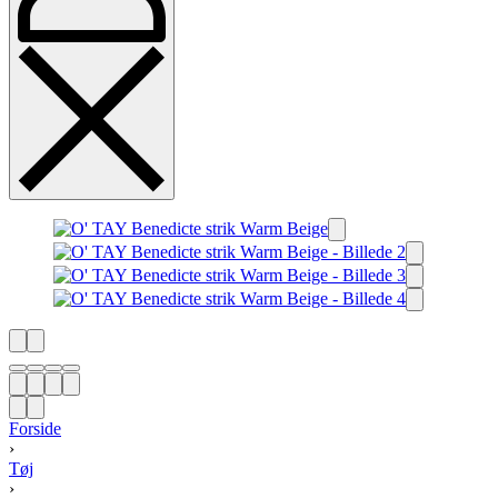
Forside
›
Tøj
›