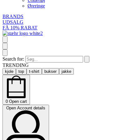
Undertøj
Øreringe
BRANDS
UDSALG
FÅ 10% RABAT
Search for:
TRENDING
kjole
top
t-shirt
bukser
jakke
0
Open cart
Open Account details