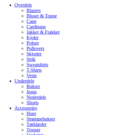
Overdele
Blazers
Bluser & Toppe
Cape
Cardigans
Jakker & Frakker
Kjoler
Poloer
Pullovers
Skjorter
Strik
Sweatshirts
T-Shirts
Veste
Underdele
Bukser
Jeans
Nederdele
Shorts
Accessories
Huer
Strømpebukser
Tørklæder
Trusser