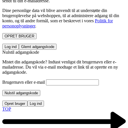
sendt til din e-mailadresse.
Dine personlige data vil blive anvendt til at understøtte din
brugeroplevelse på webshoppen, til at administrere adgang til din
konto, og til andre formål, som er beskrevet i vores
Politik for
personoplysninger
.
OPRET BRUGER
Log ind
Glemt adgangskode
Nulstil adgangskode
Mistet din adgangskode? Indtast venligst dit brugernavn eller e-
mailadresse. Du vil via e-mail modtage et link til at oprette en ny
adgangskode.
Brugernavn eller e-mail
Nulstil adgangskode
Opret bruger
Log ind
TOP