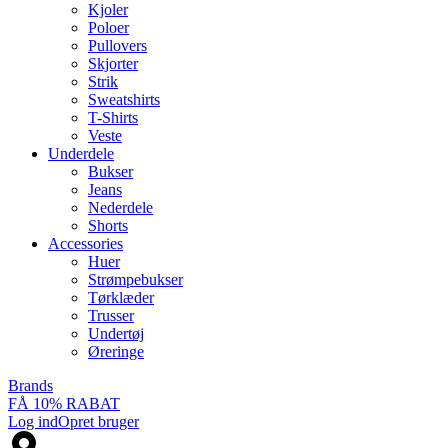
Kjoler
Poloer
Pullovers
Skjorter
Strik
Sweatshirts
T-Shirts
Veste
Underdele
Bukser
Jeans
Nederdele
Shorts
Accessories
Huer
Strømpebukser
Tørklæder
Trusser
Undertøj
Øreringe
Brands
FÅ 10% RABAT
Log ind
Opret bruger