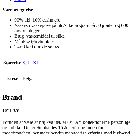
Varebetegnelse
90% uld, 10% cashmere
Vaskes i vaskepose på uld/silkeprogram på 30 grader og 600
omdrejninger
Brug vaskemiddel til silke
Må ikke tørretumbles
Tør ikke i direkte sollys
Størrelse
S
,
L
,
XL
Farve
Beige
Brand
O'TAY
Foruden at være af høj kvalitet, er O’TAY kollektionerne personlige
og unikke. Det er Stephanies 15 års erfaring inden for
modebranchen, herunder hendes mangeårige erfaring med high-end