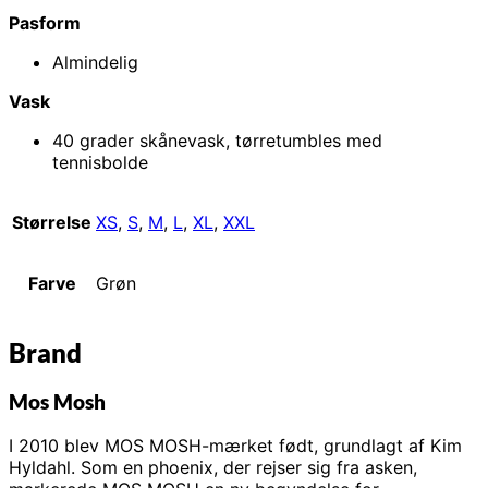
Pasform
Almindelig
Vask
40 grader skånevask, tørretumbles med
tennisbolde
Størrelse
XS
,
S
,
M
,
L
,
XL
,
XXL
Farve
Grøn
Brand
Mos Mosh
I 2010 blev MOS MOSH-mærket født, grundlagt af Kim
Hyldahl. Som en phoenix, der rejser sig fra asken,