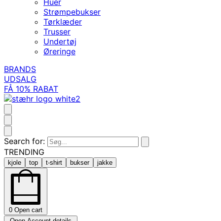
Huer
Strømpebukser
Tørklæder
Trusser
Undertøj
Øreringe
BRANDS
UDSALG
FÅ 10% RABAT
Search for:
TRENDING
kjole
top
t-shirt
bukser
jakke
0
Open cart
Open Account details