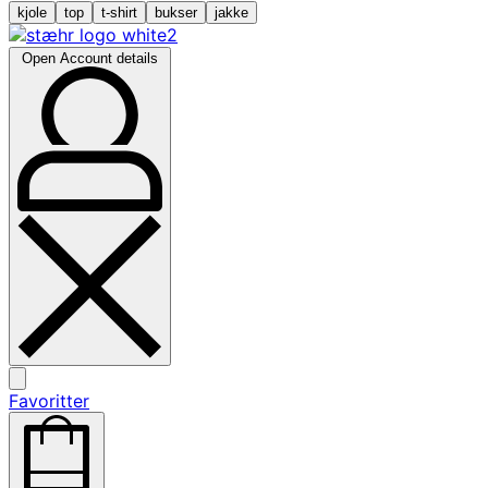
kjole
top
t-shirt
bukser
jakke
Open Account details
Favoritter