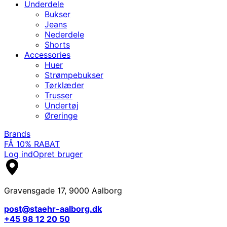
Underdele
Bukser
Jeans
Nederdele
Shorts
Accessories
Huer
Strømpebukser
Tørklæder
Trusser
Undertøj
Øreringe
Brands
FÅ 10% RABAT
Log ind
Opret bruger
Gravensgade 17, 9000 Aalborg
post@staehr-aalborg.dk
+45 98 12 20 50