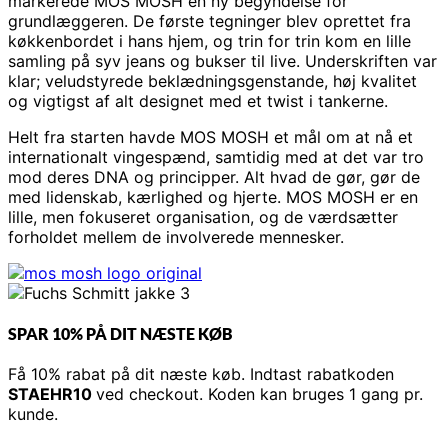
markerede MOS MOSH en ny begyndelse for
grundlæggeren. De første tegninger blev oprettet fra
køkkenbordet i hans hjem, og trin for trin kom en lille
samling på syv jeans og bukser til live. Underskriften var
klar; veludstyrede beklædningsgenstande, høj kvalitet
og vigtigst af alt designet med et twist i tankerne.
Helt fra starten havde MOS MOSH et mål om at nå et
internationalt vingespænd, samtidig med at det var tro
mod deres DNA og principper. Alt hvad de gør, gør de
med lidenskab, kærlighed og hjerte. MOS MOSH er en
lille, men fokuseret organisation, og de værdsætter
forholdet mellem de involverede mennesker.
SPAR 10% PÅ DIT NÆSTE KØB
Få 10% rabat på dit næste køb. Indtast rabatkoden
STAEHR10
ved checkout. Koden kan bruges 1 gang pr.
kunde.