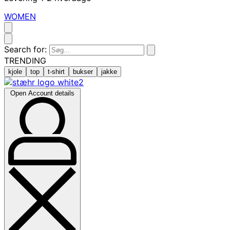
WOMEN
Search for:
TRENDING
kjole
top
t-shirt
bukser
jakke
Open Account details