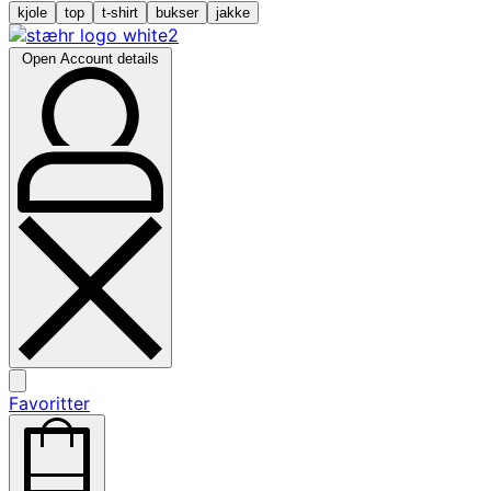
kjole
top
t-shirt
bukser
jakke
Open Account details
Favoritter