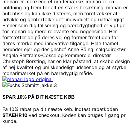
monari er mere end et modemærke. monari er en
holdning og frem for alt en stærk besætning. monari er
autentisk og kan ikke dikteres, men foretrækker at
udvikle og genfortolke det: individuelt og uafhængigt.
Emner som digitalisering og bæredygtighed er vigtige
for monari og mere relevante end nogensinde. Her
fortsætter de på deres vej og former fremtiden for
deres mærke med innovative tilgange. Hele teamet,
herunder ejer og designchef Anne Böing, salgsdirektør
Angela Bertrams-Cosse og kommerciel direktør
Christoph Börsting, har en klar påstand: at skabe design
af høj kvalitet og umiskendeligt udseende og at styrke
monarimærket på en bæredygtig måde.
SPAR 10% PÅ DIT NÆSTE KØB
Få 10% rabat på dit næste køb. Indtast rabatkoden
STAEHR10
ved checkout. Koden kan bruges 1 gang pr.
kunde.