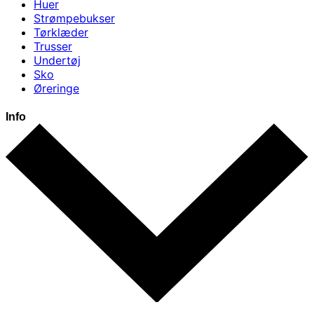
Huer
Strømpebukser
Tørklæder
Trusser
Undertøj
Sko
Øreringe
Info