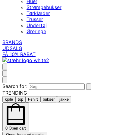
Huer
Strømpebukser
Tørklæder
Trusser
Undertøj
Øreringe
BRANDS
UDSALG
FÅ 10% RABAT
Search for:
TRENDING
kjole
top
t-shirt
bukser
jakke
0
Open cart
Open Account details