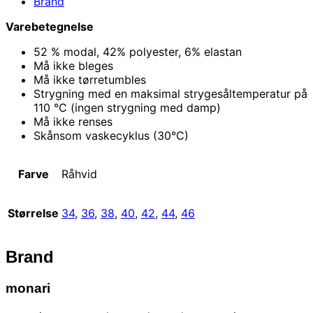
Brand
Varebetegnelse
52 % modal, 42% polyester, 6% elastan
Må ikke bleges
Må ikke tørretumbles
Strygning med en maksimal strygesåltemperatur på
110 °C (ingen strygning med damp)
Må ikke renses
Skånsom vaskecyklus (30°C)
Farve
Råhvid
Størrelse
34
,
36
,
38
,
40
,
42
,
44
,
46
Brand
monari