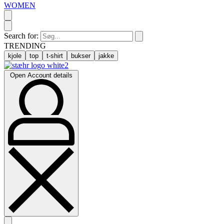
WOMEN
Search for:
TRENDING
kjole
top
t-shirt
bukser
jakke
Open Account details