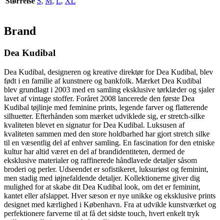
Størrelse
S
,
M
,
L
,
XL
Brand
Dea Kudibal
Dea Kudibal, designeren og kreative direktør for Dea Kudibal, blev
født i en familie af kunstnere og bankfolk. Mærket Dea Kudibal
blev grundlagt i 2003 med en samling eksklusive tørklæder og sjaler
lavet af vintage stoffer. Foråret 2008 lancerede den første Dea
Kudibal tøjlinje med feminine prints, legende farver og flatterende
silhuetter. Efterhånden som mærket udviklede sig, er stretch-silke
kvaliteten blevet en signatur for Dea Kudibal. Luksusen af ​​
kvaliteten sammen med den store holdbarhed har gjort stretch silke
til en væsentlig del af enhver samling. En fascination for den etniske
kultur har altid været en del af brandidentiteten, dermed de
eksklusive materialer og raffinerede håndlavede detaljer såsom
broderi og perler. Udseendet er sofistikeret, luksuriøst og feminint,
men stadig med iøjnefaldende detaljer. Kollektionerne giver dig
mulighed for at skabe dit Dea Kudibal look, om det er feminint,
kantet eller afslappet. Hver sæson er nye unikke og eksklusive prints
designet med kærlighed i København. Fra at udvikle kunstværket og
perfektionere farverne til at få det sidste touch, hvert enkelt tryk