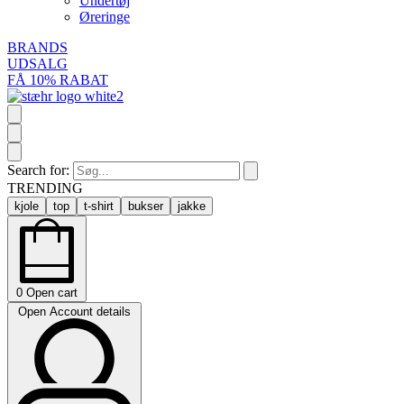
Undertøj
Øreringe
BRANDS
UDSALG
FÅ 10% RABAT
Search for:
TRENDING
kjole
top
t-shirt
bukser
jakke
0
Open cart
Open Account details