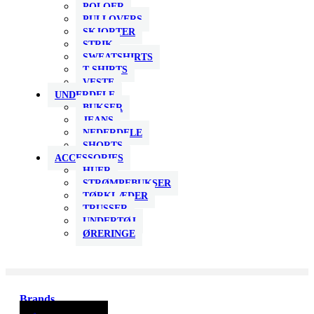
POLOER
PULLOVERS
SKJORTER
STRIK
SWEATSHIRTS
T-SHIRTS
VESTE
UNDERDELE
BUKSER
JEANS
NEDERDELE
SHORTS
ACCESSORIES
HUER
STRØMPEBUKSER
TØRKLÆDER
TRUSSER
UNDERTØJ
ØRERINGE
Brands