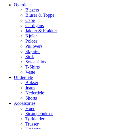
Overdele
Blazers
Bluser & Toppe
Cape
Cardigans
Jakker & Frakker
Kjoler
Poloer
Pullovers
Skjorter
Strik
Sweatshirts
T-Shirts
Veste
Underdele
Bukser
Jeans
Nederdele
Shorts
Accessories
Huer
Strømpebukser
Tørklæder
Trusser