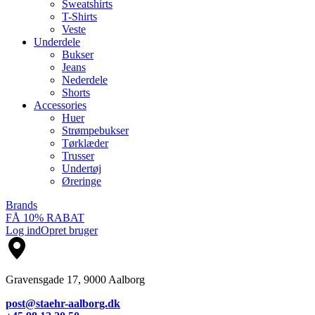
Sweatshirts
T-Shirts
Veste
Underdele
Bukser
Jeans
Nederdele
Shorts
Accessories
Huer
Strømpebukser
Tørklæder
Trusser
Undertøj
Øreringe
Brands
FÅ 10% RABAT
Log ind
Opret bruger
Gravensgade 17, 9000 Aalborg
post@staehr-aalborg.dk