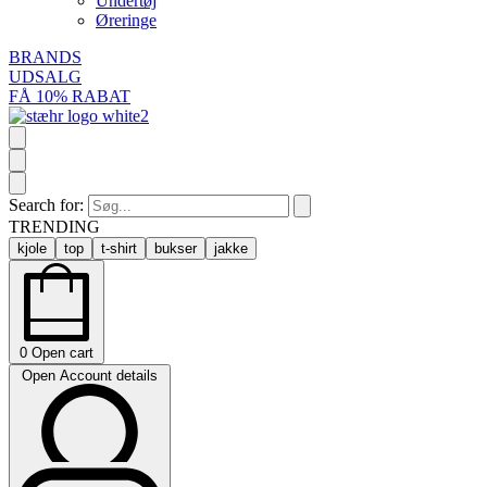
Undertøj
Øreringe
BRANDS
UDSALG
FÅ 10% RABAT
Search for:
TRENDING
kjole
top
t-shirt
bukser
jakke
0
Open cart
Open Account details