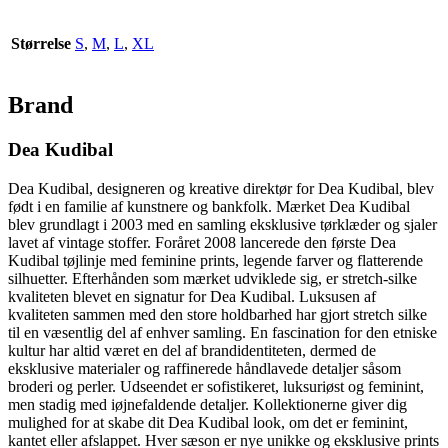
Størrelse
S
,
M
,
L
,
XL
Brand
Dea Kudibal
Dea Kudibal, designeren og kreative direktør for Dea Kudibal, blev
født i en familie af kunstnere og bankfolk. Mærket Dea Kudibal
blev grundlagt i 2003 med en samling eksklusive tørklæder og sjaler
lavet af vintage stoffer. Foråret 2008 lancerede den første Dea
Kudibal tøjlinje med feminine prints, legende farver og flatterende
silhuetter. Efterhånden som mærket udviklede sig, er stretch-silke
kvaliteten blevet en signatur for Dea Kudibal. Luksusen af ​​
kvaliteten sammen med den store holdbarhed har gjort stretch silke
til en væsentlig del af enhver samling. En fascination for den etniske
kultur har altid været en del af brandidentiteten, dermed de
eksklusive materialer og raffinerede håndlavede detaljer såsom
broderi og perler. Udseendet er sofistikeret, luksuriøst og feminint,
men stadig med iøjnefaldende detaljer. Kollektionerne giver dig
mulighed for at skabe dit Dea Kudibal look, om det er feminint,
kantet eller afslappet. Hver sæson er nye unikke og eksklusive prints