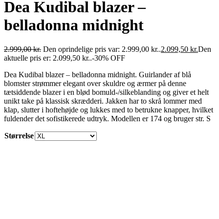
Dea Kudibal blazer –
belladonna midnight
2.999,00
kr.
Den oprindelige pris var: 2.999,00 kr..
2.099,50
kr.
Den
aktuelle pris er: 2.099,50 kr..
-30% OFF
Dea Kudibal blazer – belladonna midnight. Guirlander af blå
blomster strømmer elegant over skuldre og ærmer på denne
tætsiddende blazer i en blød bomuld-/silkeblanding og giver et helt
unikt take på klassisk skrædderi. Jakken har to skrå lommer med
klap, slutter i hoftehøjde og lukkes med to betrukne knapper, hvilket
fuldender det sofistikerede udtryk. Modellen er 174 og bruger str. S
Størrelse