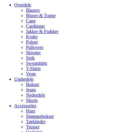
Overdele
Blazers
Bluser & Toppe
Cape
Cardigans
Jakker & Frakker
Kjoler
Poloer
Pullovers
Skjorter
Strik
Sweatshirts
T-Shirts
Veste
Underdele
Bukser
Jeans
Nederdele
Shorts
Accessories
Huer
Strømpebukser
Tørklæder
Trusser