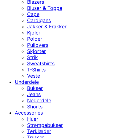
Blazers
Bluser & Toppe
Cape
Cardigans
Jakker & Frakker
Kjoler
Poloer
Pullovers
Skjorter
Strik
Sweatshirts
T-Shirts
Veste
Underdele
Bukser
Jeans
Nederdele
Shorts
Accessories
Huer
Strømpebukser
Tørklæder
Trusser