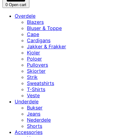
0
Open cart
Overdele
Blazers
Bluser & Toppe
Cape
Cardigans
Jakker & Frakker
Kjoler
Poloer
Pullovers
Skjorter
Strik
Sweatshirts
T-Shirts
Veste
Underdele
Bukser
Jeans
Nederdele
Shorts
Accessories