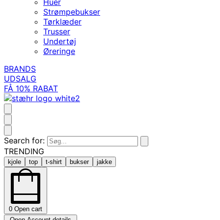
Huer
Strømpebukser
Tørklæder
Trusser
Undertøj
Øreringe
BRANDS
UDSALG
FÅ 10% RABAT
Search for:
TRENDING
kjole
top
t-shirt
bukser
jakke
0
Open cart
Open Account details