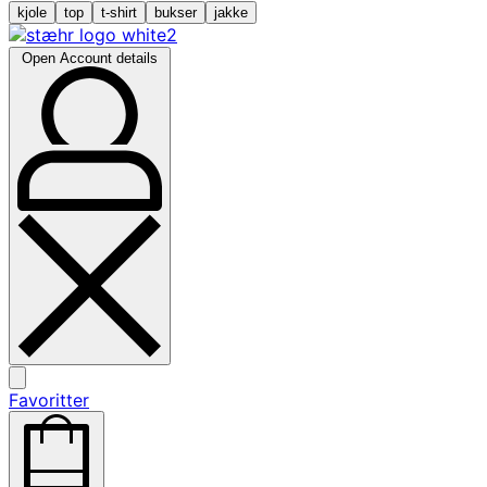
kjole
top
t-shirt
bukser
jakke
Open Account details
Favoritter