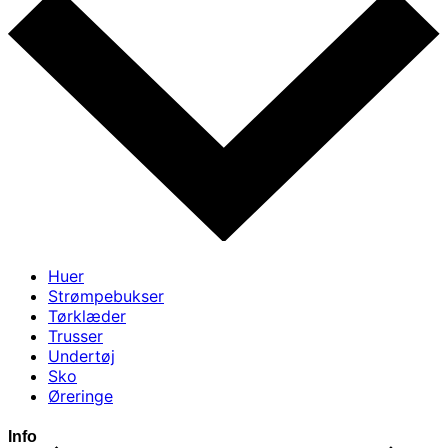
Huer
Strømpebukser
Tørklæder
Trusser
Undertøj
Sko
Øreringe
Info