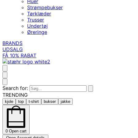
Huer
Strømpebukser
Tørklæder
Trusser
Undertøj
Øreringe
BRANDS
UDSALG
FÅ 10% RABAT
Search for:
TRENDING
kjole
top
t-shirt
bukser
jakke
0
Open cart
Open Account details