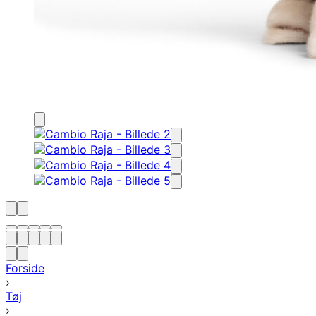
Forside
›
Tøj
›