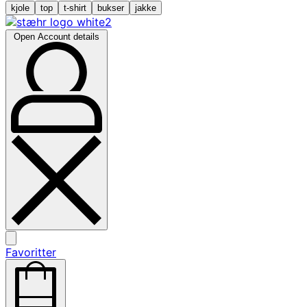
kjole
top
t-shirt
bukser
jakke
Open Account details
Favoritter