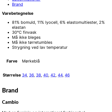
Brand
Varebetegnelse
81% bomuld, 11% lyocell, 6% elastomultiester, 2%
elastan
30°C finvask
Må ikke bleges
Må ikke tørretumbles
Strygning ved lav temperatur
Farve
Mørkeblå
Størrelse
34
,
36
,
38
,
40
,
42
,
44
,
46
Brand
Cambio