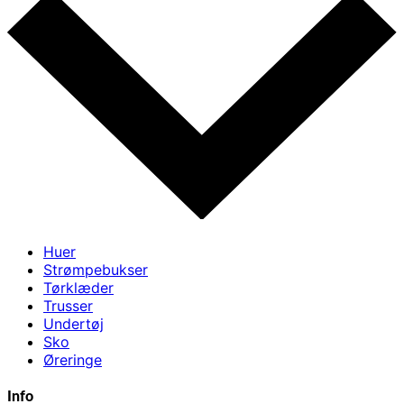
Huer
Strømpebukser
Tørklæder
Trusser
Undertøj
Sko
Øreringe
Info