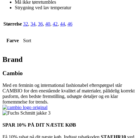
Må ikke tørretumbles
Strygning ved lav temperatur
Størrelse
32
,
34
,
36
,
40
,
42
,
44
,
46
Farve
Sort
Brand
Cambio
Med en feminin og international fashionabel efterspørgsel står
CAMBIO for den enestående kvalitet af materialer, pålidelig korrekt
pasform, den bedste fremstilling, udsøgte detaljer og en klar
fornemmelse for trends.
SPAR 10% PÅ DIT NÆSTE KØB
Få 10% rabat på dit næste køb. Indtast rabatkoden
STAEHR10
ved