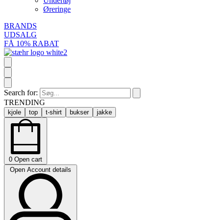
Undertøj
Øreringe
BRANDS
UDSALG
FÅ 10% RABAT
Search for:
TRENDING
kjole
top
t-shirt
bukser
jakke
0
Open cart
Open Account details