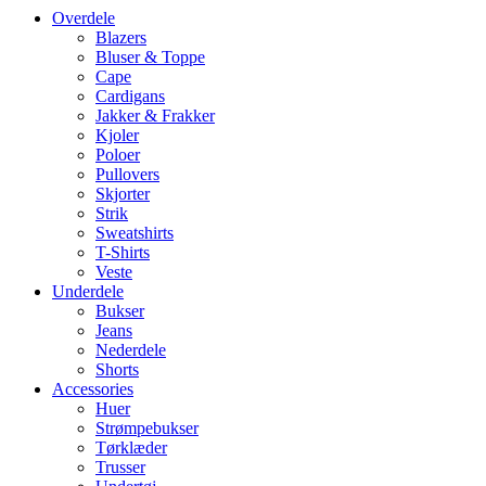
Overdele
Blazers
Bluser & Toppe
Cape
Cardigans
Jakker & Frakker
Kjoler
Poloer
Pullovers
Skjorter
Strik
Sweatshirts
T-Shirts
Veste
Underdele
Bukser
Jeans
Nederdele
Shorts
Accessories
Huer
Strømpebukser
Tørklæder
Trusser