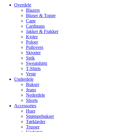
Overdele
Blazers
Bluser & Toppe
Cape
Cardigans
Jakker & Frakker
Kjoler
Poloer
Pullovers
Skjorter
Strik
Sweatshirts
T-Shirts
Veste
Underdele
Bukser
Jeans
Nederdele
Shorts
Accessories
Huer
Strømpebukser
Tørklæder
Trusser