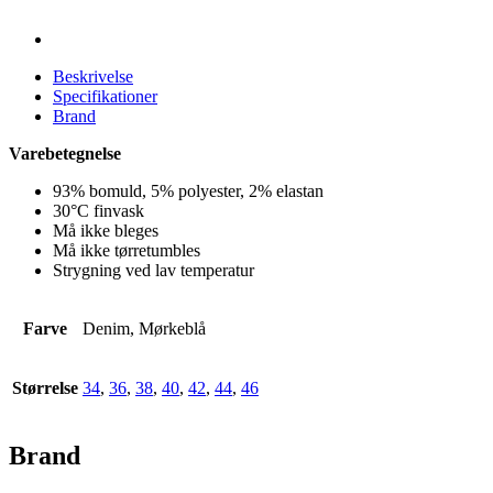
Beskrivelse
Specifikationer
Brand
Varebetegnelse
93% bomuld, 5% polyester, 2% elastan
30°C finvask
Må ikke bleges
Må ikke tørretumbles
Strygning ved lav temperatur
Farve
Denim, Mørkeblå
Størrelse
34
,
36
,
38
,
40
,
42
,
44
,
46
Brand