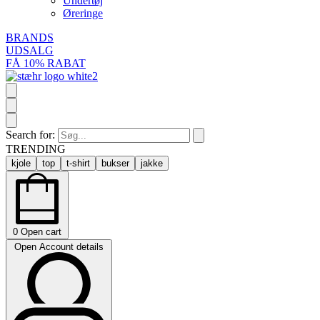
Undertøj
Øreringe
BRANDS
UDSALG
FÅ 10% RABAT
Search for:
TRENDING
kjole
top
t-shirt
bukser
jakke
0
Open cart
Open Account details