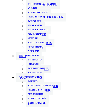
BLAZERS
BLUSER & TOPPE
CAPE
CARDIGANS
JAKKER & FRAKKER
KJOLER
POLOER
PULLOVERS
SKJORTER
STRIK
SWEATSHIRTS
T-SHIRTS
VESTE
UNDERDELE
BUKSER
JEANS
NEDERDELE
SHORTS
ACCESSORIES
HUER
STRØMPEBUKSER
TØRKLÆDER
TRUSSER
UNDERTØJ
ØRERINGE