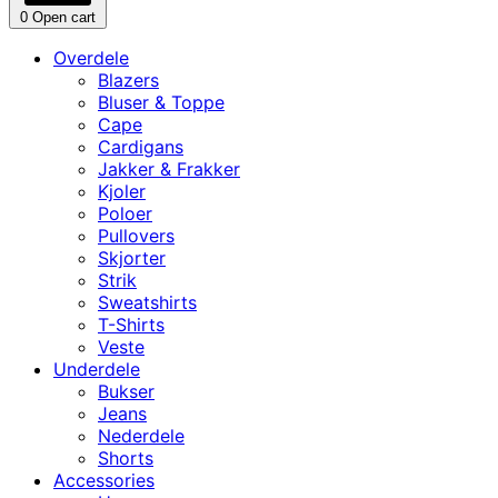
0
Open cart
Overdele
Blazers
Bluser & Toppe
Cape
Cardigans
Jakker & Frakker
Kjoler
Poloer
Pullovers
Skjorter
Strik
Sweatshirts
T-Shirts
Veste
Underdele
Bukser
Jeans
Nederdele
Shorts
Accessories