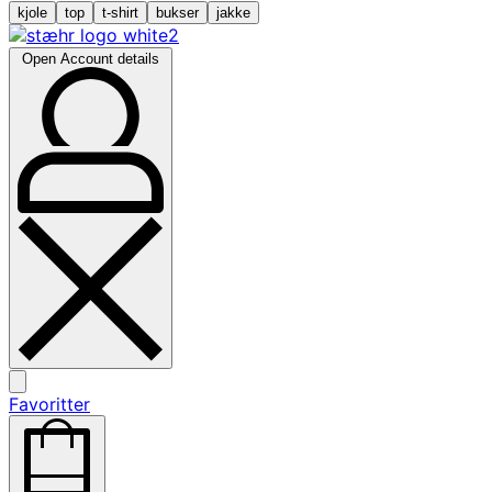
kjole
top
t-shirt
bukser
jakke
Open Account details
Favoritter