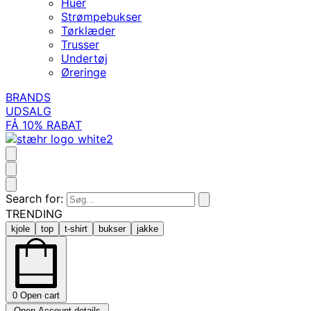
Huer
Strømpebukser
Tørklæder
Trusser
Undertøj
Øreringe
BRANDS
UDSALG
FÅ 10% RABAT
Search for:
TRENDING
kjole
top
t-shirt
bukser
jakke
0
Open cart
Open Account details