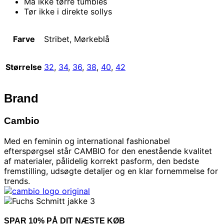
Må ikke tørre tumbles
Tør ikke i direkte sollys
Farve
Stribet, Mørkeblå
Størrelse
32
,
34
,
36
,
38
,
40
,
42
Brand
Cambio
Med en feminin og international fashionabel
efterspørgsel står CAMBIO for den enestående kvalitet
af materialer, pålidelig korrekt pasform, den bedste
fremstilling, udsøgte detaljer og en klar fornemmelse for
trends.
SPAR 10% PÅ DIT NÆSTE KØB