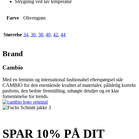
Strygning ved lav temperatur
Farve
Olivengrøn
Størrelse
34
,
36
,
38
,
40
,
42
,
44
Brand
Cambio
Med en feminin og international fashionabel efterspørgsel står
CAMBIO for den enestående kvalitet af materialer, pålidelig korrekt
pasform, den bedste fremstilling, udsøgte detaljer og en klar
fornemmelse for trends.
SPAR 10% PÅ DIT