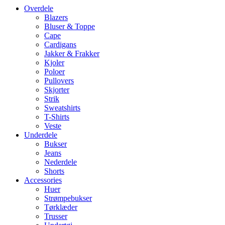
Overdele
Blazers
Bluser & Toppe
Cape
Cardigans
Jakker & Frakker
Kjoler
Poloer
Pullovers
Skjorter
Strik
Sweatshirts
T-Shirts
Veste
Underdele
Bukser
Jeans
Nederdele
Shorts
Accessories
Huer
Strømpebukser
Tørklæder
Trusser