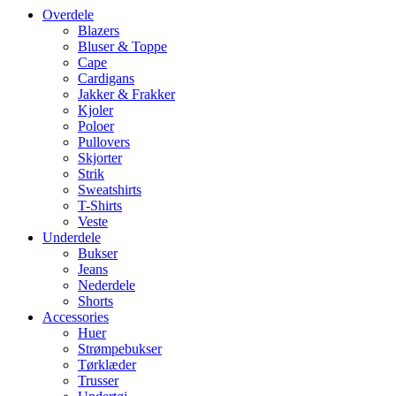
Overdele
Blazers
Bluser & Toppe
Cape
Cardigans
Jakker & Frakker
Kjoler
Poloer
Pullovers
Skjorter
Strik
Sweatshirts
T-Shirts
Veste
Underdele
Bukser
Jeans
Nederdele
Shorts
Accessories
Huer
Strømpebukser
Tørklæder
Trusser