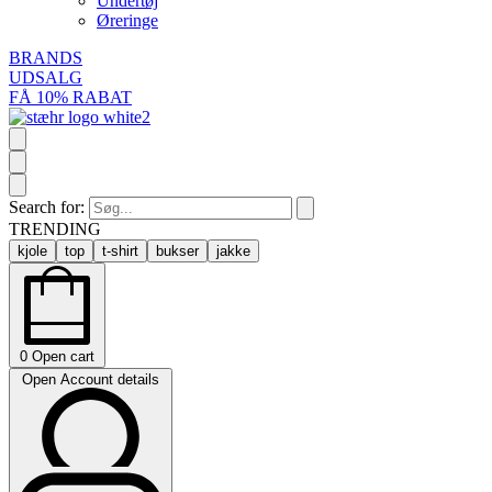
Undertøj
Øreringe
BRANDS
UDSALG
FÅ 10% RABAT
Search for:
TRENDING
kjole
top
t-shirt
bukser
jakke
0
Open cart
Open Account details