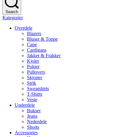
Search
Kategorier
Overdele
Blazers
Bluser & Toppe
Cape
Cardigans
Jakker & Frakker
Kjoler
Poloer
Pullovers
Skjorter
Strik
Sweatshirts
T-Shirts
Veste
Underdele
Bukser
Jeans
Nederdele
Shorts
Accessories