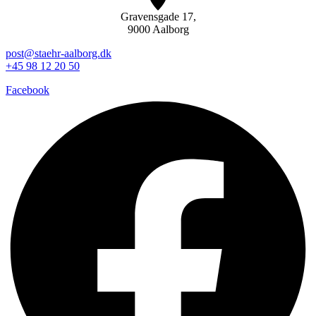
Gravensgade 17,
9000 Aalborg
post@staehr-aalborg.dk
+45 98 12 20 50
Facebook