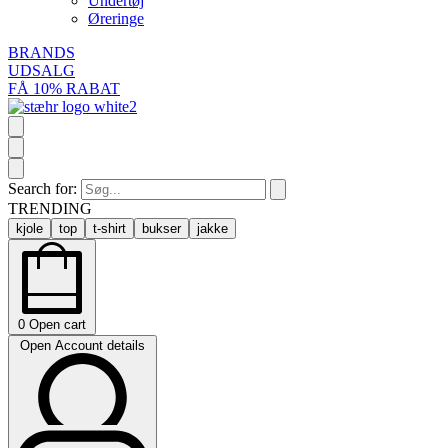
Undertøj
Øreringe
BRANDS
UDSALG
FÅ 10% RABAT
Search for:
TRENDING
kjole
top
t-shirt
bukser
jakke
0
Open cart
Open Account details