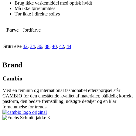
Brug ikke vaskemiddel med optisk hvidt
Må ikke tørretumbles
Tør ikke i direkte sollys
Farve
Jordfarve
Størrelse
32
,
34
,
36
,
38
,
40
,
42
,
44
Brand
Cambio
Med en feminin og international fashionabel efterspørgsel står
CAMBIO for den enestående kvalitet af materialer, pålidelig korrekt
pasform, den bedste fremstilling, udsøgte detaljer og en klar
fornemmelse for trends.