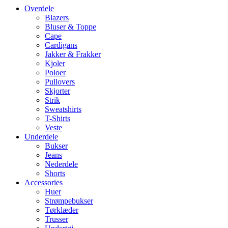
Overdele
Blazers
Bluser & Toppe
Cape
Cardigans
Jakker & Frakker
Kjoler
Poloer
Pullovers
Skjorter
Strik
Sweatshirts
T-Shirts
Veste
Underdele
Bukser
Jeans
Nederdele
Shorts
Accessories
Huer
Strømpebukser
Tørklæder
Trusser