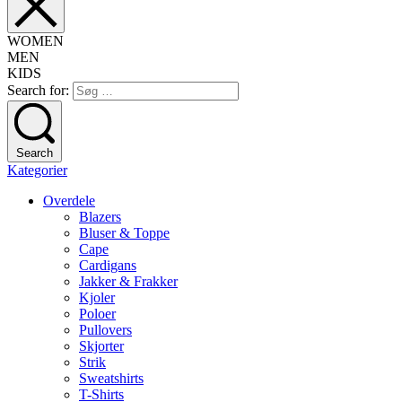
WOMEN
MEN
KIDS
Search for:
Search
Kategorier
Overdele
Blazers
Bluser & Toppe
Cape
Cardigans
Jakker & Frakker
Kjoler
Poloer
Pullovers
Skjorter
Strik
Sweatshirts
T-Shirts