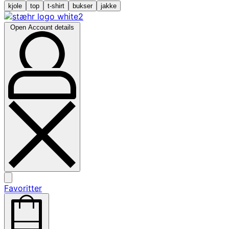
kjole
top
t-shirt
bukser
jakke
Open Account details
Favoritter