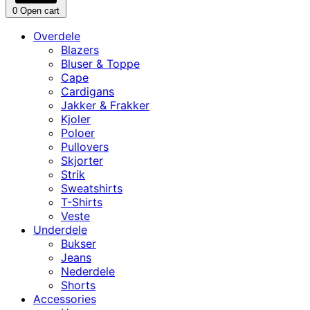
0
Open cart
Overdele
Blazers
Bluser & Toppe
Cape
Cardigans
Jakker & Frakker
Kjoler
Poloer
Pullovers
Skjorter
Strik
Sweatshirts
T-Shirts
Veste
Underdele
Bukser
Jeans
Nederdele
Shorts
Accessories