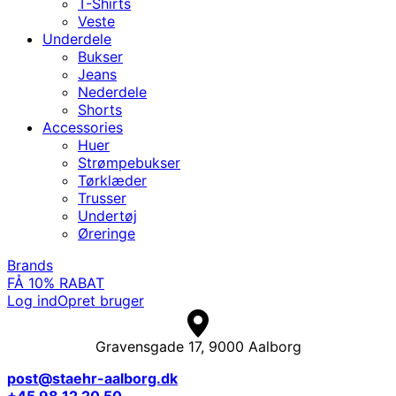
T-Shirts
Veste
Underdele
Bukser
Jeans
Nederdele
Shorts
Accessories
Huer
Strømpebukser
Tørklæder
Trusser
Undertøj
Øreringe
Brands
FÅ 10% RABAT
Log ind
Opret bruger
Gravensgade 17, 9000 Aalborg
post@staehr-aalborg.dk
+45 98 12 20 50