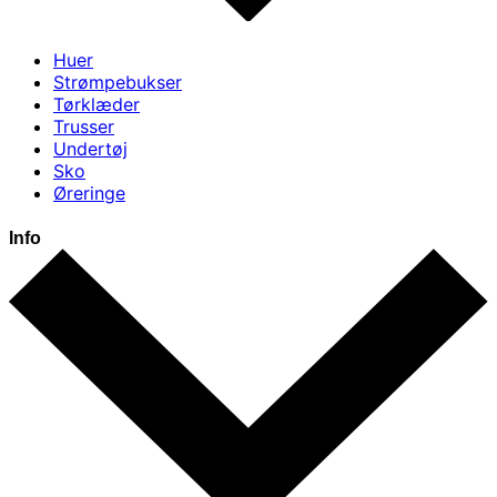
Huer
Strømpebukser
Tørklæder
Trusser
Undertøj
Sko
Øreringe
Info