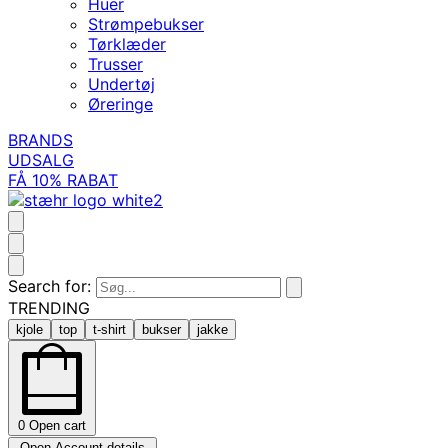
Huer
Strømpebukser
Tørklæder
Trusser
Undertøj
Øreringe
BRANDS
UDSALG
FÅ 10% RABAT
Search for:
TRENDING
kjole
top
t-shirt
bukser
jakke
0
Open cart
Open Account details