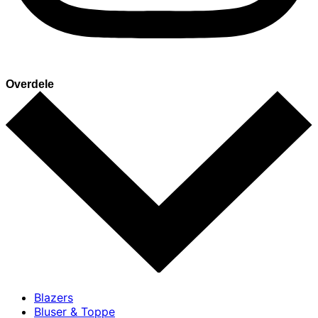
Overdele
Blazers
Bluser & Toppe