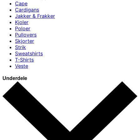
Cape
Cardigans
Jakker & Frakker
Kjoler
Poloer
Pullovers
Skjorter
Strik
Sweatshirts
T-Shirts
Veste
Underdele