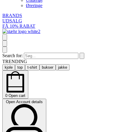
Undertøj
Øreringe
BRANDS
UDSALG
FÅ 10% RABAT
Search for:
TRENDING
kjole
top
t-shirt
bukser
jakke
0
Open cart
Open Account details