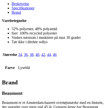
Beskrivelse
Specifikationer
Brand
Varebetegnelse
52% polyester, 48% polyamid
foer 100% recycled polyester
Vaskes nænsom i maskinen på max 30 grader
Tør ikke i direkte sollys
Størrelse
34
,
36
,
38
,
40
,
42
,
44
,
46
Farve
Lyseblå
Brand
Beaumont
Beaumont er et Amsterdam-baseret overtøjsmærke med en historie,
der spænder over mere end 45 år. Gennem årene har Beaumont