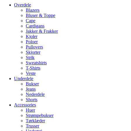
Overdele
Blazers
Bluser & Toppe
Cape
Cardigans
Jakker & Frakker
Kjoler
Poloer
Pullovers
Skjorter
Strik
Sweatshirts
T-Shirts
Veste
Underdele
Bukser
Jeans
Nederdele
Shorts
Accessories
Huer
Strømpebukser
Tørklæder
Trusser