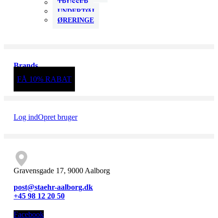
TRUSSER
UNDERTØJ
ØRERINGE
Brands
FÅ 10% RABAT
Log ind
Opret bruger
Gravensgade 17, 9000 Aalborg
post@staehr-aalborg.dk
+45 98 12 20 50
Facebook