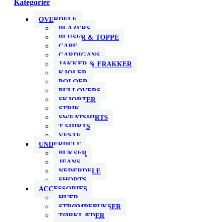
Kategorier
OVERDELE
BLAZERS
BLUSER & TOPPE
CAPE
CARDIGANS
JAKKER & FRAKKER
KJOLER
POLOER
PULLOVERS
SKJORTER
STRIK
SWEATSHIRTS
T-SHIRTS
VESTE
UNDERDELE
BUKSER
JEANS
NEDERDELE
SHORTS
ACCESSORIES
HUER
STRØMPEBUKSER
TØRKLÆDER