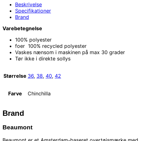
Beskrivelse
Specifikationer
Brand
Varebetegnelse
100% polyester
foer 100% recycled polyester
Vaskes nænsom i maskinen på max 30 grader
Tør ikke i direkte sollys
Størrelse
36
,
38
,
40
,
42
Farve
Chinchilla
Brand
Beaumont
Beaumont er et Amsterdam-baseret overtøjsmærke med