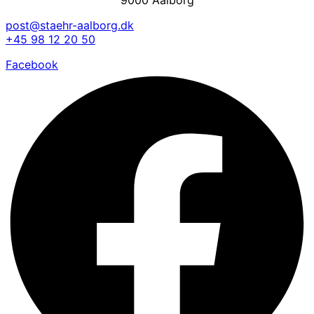
9000 Aalborg
post@staehr-aalborg.dk
+45 98 12 20 50
Facebook