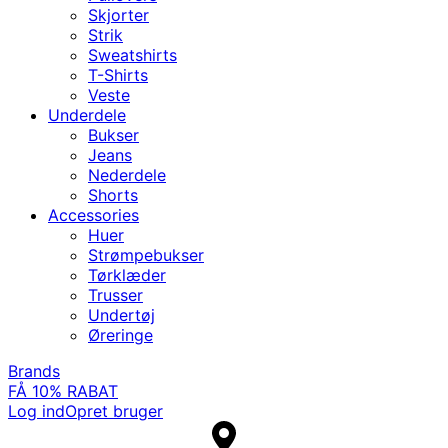
Skjorter
Strik
Sweatshirts
T-Shirts
Veste
Underdele
Bukser
Jeans
Nederdele
Shorts
Accessories
Huer
Strømpebukser
Tørklæder
Trusser
Undertøj
Øreringe
Brands
FÅ 10% RABAT
Log ind
Opret bruger