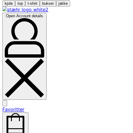
kjole
top
t-shirt
bukser
jakke
Open Account details
Favoritter