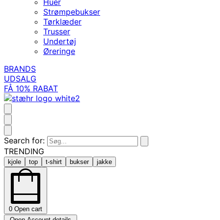
Huer
Strømpebukser
Tørklæder
Trusser
Undertøj
Øreringe
BRANDS
UDSALG
FÅ 10% RABAT
Search for:
TRENDING
kjole
top
t-shirt
bukser
jakke
0
Open cart
Open Account details