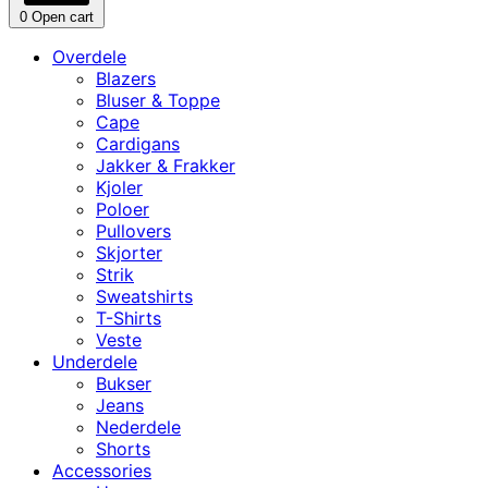
0
Open cart
Overdele
Blazers
Bluser & Toppe
Cape
Cardigans
Jakker & Frakker
Kjoler
Poloer
Pullovers
Skjorter
Strik
Sweatshirts
T-Shirts
Veste
Underdele
Bukser
Jeans
Nederdele
Shorts
Accessories