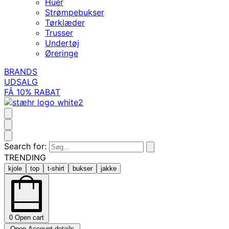
Huer
Strømpebukser
Tørklæder
Trusser
Undertøj
Øreringe
BRANDS
UDSALG
FÅ 10% RABAT
Search for:
TRENDING
kjole
top
t-shirt
bukser
jakke
0
Open cart
Open Account details