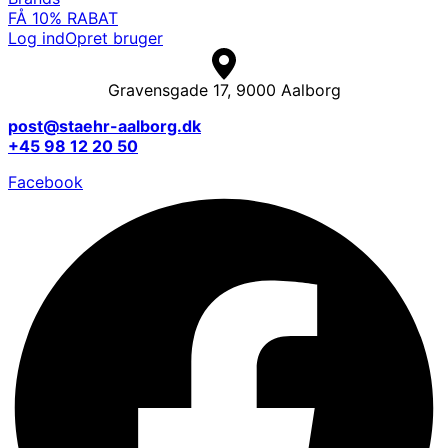
FÅ 10% RABAT
Log ind
Opret bruger
Gravensgade 17, 9000 Aalborg
post@staehr-aalborg.dk
+45 98 12 20 50
Facebook