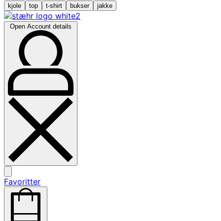
kjole
top
t-shirt
bukser
jakke
Open Account details
Favoritter