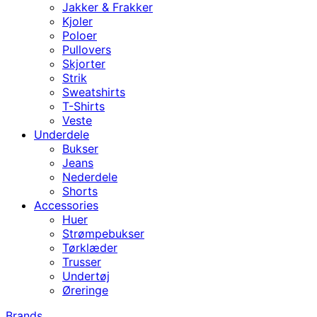
Jakker & Frakker
Kjoler
Poloer
Pullovers
Skjorter
Strik
Sweatshirts
T-Shirts
Veste
Underdele
Bukser
Jeans
Nederdele
Shorts
Accessories
Huer
Strømpebukser
Tørklæder
Trusser
Undertøj
Øreringe
Brands