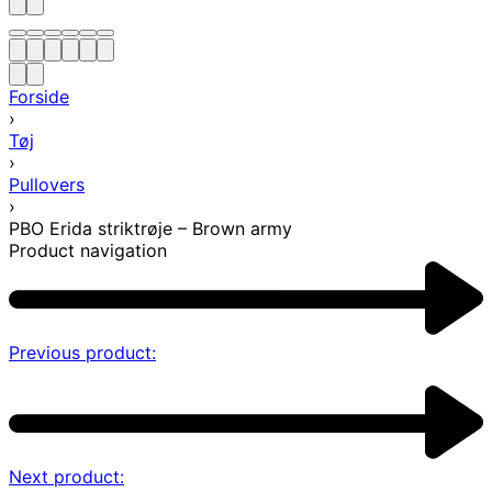
Forside
›
Tøj
›
Pullovers
›
PBO Erida striktrøje – Brown army
Product navigation
Previous product:
Next product: