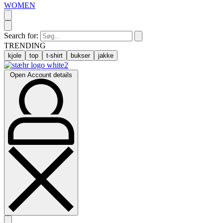
WOMEN
Search for:
TRENDING
kjole
top
t-shirt
bukser
jakke
Open Account details