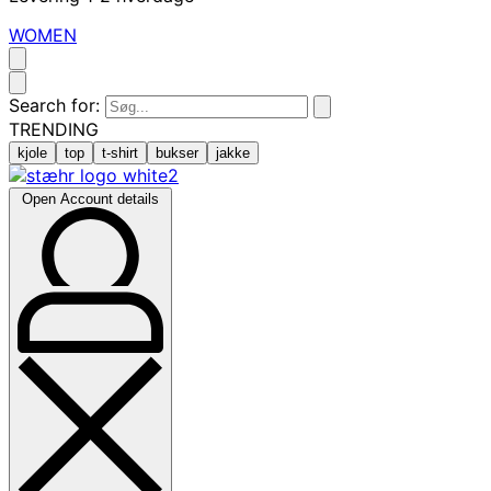
WOMEN
Search for:
TRENDING
kjole
top
t-shirt
bukser
jakke
Open Account details