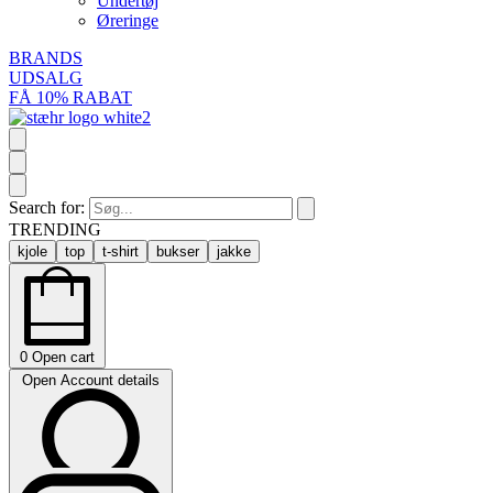
Undertøj
Øreringe
BRANDS
UDSALG
FÅ 10% RABAT
Search for:
TRENDING
kjole
top
t-shirt
bukser
jakke
0
Open cart
Open Account details