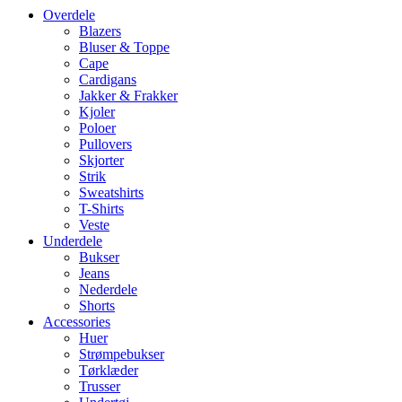
Overdele
Blazers
Bluser & Toppe
Cape
Cardigans
Jakker & Frakker
Kjoler
Poloer
Pullovers
Skjorter
Strik
Sweatshirts
T-Shirts
Veste
Underdele
Bukser
Jeans
Nederdele
Shorts
Accessories
Huer
Strømpebukser
Tørklæder
Trusser