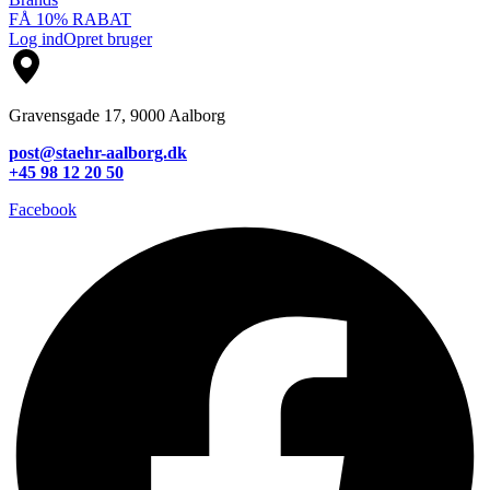
FÅ 10% RABAT
Log ind
Opret bruger
Gravensgade 17, 9000 Aalborg
post@staehr-aalborg.dk
+45 98 12 20 50
Facebook