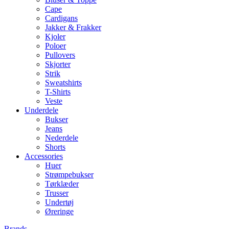
Cape
Cardigans
Jakker & Frakker
Kjoler
Poloer
Pullovers
Skjorter
Strik
Sweatshirts
T-Shirts
Veste
Underdele
Bukser
Jeans
Nederdele
Shorts
Accessories
Huer
Strømpebukser
Tørklæder
Trusser
Undertøj
Øreringe
Brands