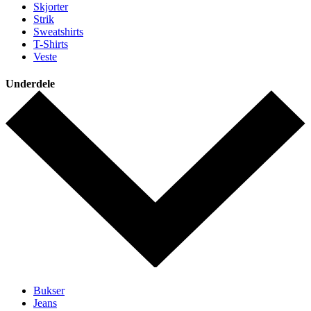
Skjorter
Strik
Sweatshirts
T-Shirts
Veste
Underdele
Bukser
Jeans