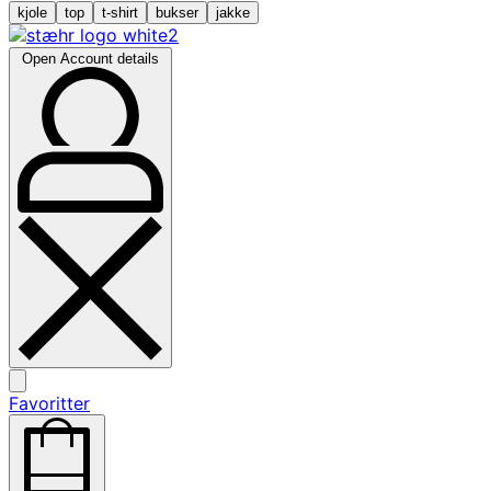
kjole
top
t-shirt
bukser
jakke
Open Account details
Favoritter