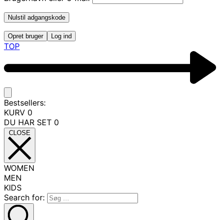
Nulstil adgangskode
Opret bruger
Log ind
TOP
Bestsellers:
KURV
0
DU HAR SET
0
CLOSE
WOMEN
MEN
KIDS
Search for: