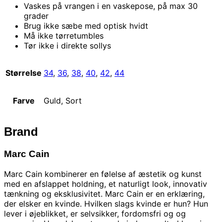
Vaskes på vrangen i en vaskepose, på max 30
grader
Brug ikke sæbe med optisk hvidt
Må ikke tørretumbles
Tør ikke i direkte sollys
Størrelse
34
,
36
,
38
,
40
,
42
,
44
Farve
Guld, Sort
Brand
Marc Cain
Marc Cain kombinerer en følelse af æstetik og kunst
med en afslappet holdning, et naturligt look, innovativ
tænkning og eksklusivitet. Marc Cain er en erklæring,
der elsker en kvinde. Hvilken slags kvinde er hun? Hun
lever i øjeblikket, er selvsikker, fordomsfri og og