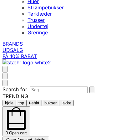
Huer
Strømpebukser
Tørklæder
Trusser
Undertøj
Øreringe
BRANDS
UDSALG
FÅ 10% RABAT
Search for:
TRENDING
kjole
top
t-shirt
bukser
jakke
0
Open cart
Open Account details