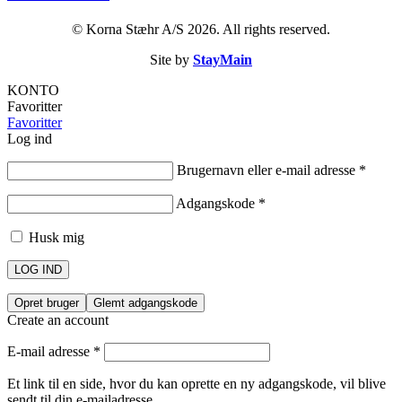
© Korna Stæhr A/S 2026. All rights reserved.
Site by
StayMain
KONTO
Favoritter
Favoritter
Log ind
Brugernavn eller e-mail adresse
*
Adgangskode
*
Husk mig
LOG IND
Opret bruger
Glemt adgangskode
Create an account
E-mail adresse
*
Et link til en side, hvor du kan oprette en ny adgangskode, vil blive
sendt til din e-mailadresse.