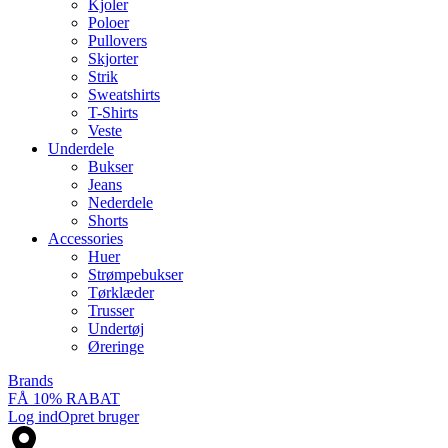
Kjoler
Poloer
Pullovers
Skjorter
Strik
Sweatshirts
T-Shirts
Veste
Underdele
Bukser
Jeans
Nederdele
Shorts
Accessories
Huer
Strømpebukser
Tørklæder
Trusser
Undertøj
Øreringe
Brands
FÅ 10% RABAT
Log ind
Opret bruger