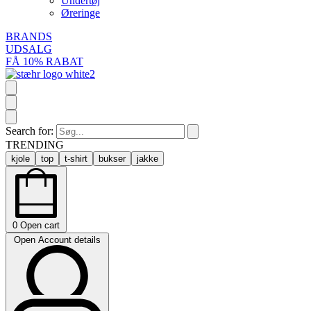
Undertøj
Øreringe
BRANDS
UDSALG
FÅ 10% RABAT
Search for:
TRENDING
kjole
top
t-shirt
bukser
jakke
0
Open cart
Open Account details