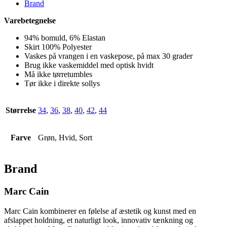
Brand
Varebetegnelse
94% bomuld, 6% Elastan
Skirt 100% Polyester
Vaskes på vrangen i en vaskepose, på max 30 grader
Brug ikke vaskemiddel med optisk hvidt
Må ikke tørretumbles
Tør ikke i direkte sollys
Størrelse
34
,
36
,
38
,
40
,
42
,
44
Farve
Grøn, Hvid, Sort
Brand
Marc Cain
Marc Cain kombinerer en følelse af æstetik og kunst med en
afslappet holdning, et naturligt look, innovativ tænkning og