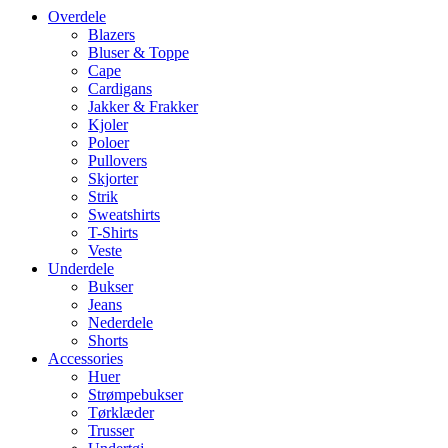
Overdele
Blazers
Bluser & Toppe
Cape
Cardigans
Jakker & Frakker
Kjoler
Poloer
Pullovers
Skjorter
Strik
Sweatshirts
T-Shirts
Veste
Underdele
Bukser
Jeans
Nederdele
Shorts
Accessories
Huer
Strømpebukser
Tørklæder
Trusser